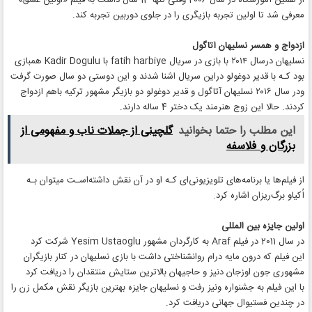
معرفی شد تا اولین تجربه بازیگری را در جلوی دوربین تجربه کند.
ازدواج و همسر نسلیهان آتاگول
نسلیهان درسال ۲۰۱۴ با بازی در سریال fatih harbiye با Kadir Dogulu همبازی
بود کـه با قدیر دوغولو دراین سریال اشنا شدند و این دوستی دو سال صورت گرفت
ودر سال ۲۰۱۶ نسلیهان آتاگول و قدیر دوغولو دو بازیگر مشهور ترکیه باهم ازدواج
کردند. حالا این زوج هنرمند یک دختر 4 ساله دارند.
این مطلب را حتما بخوانید
گلچینی از جملات ناب و مفهومی از
بزرگان و فلاسفه
از فیلم‌ها یا برنامه‌های تلویزیونی‌ای کـه او در آن نقش داشته‌اسـت میتوان بـه
اُکیاو برگ‌ریزان اشاره کرد.
اولین جایزه بین المللی
در سال 2011 در فیلم Araf به کارگردان مشهور Yesim Ustaoglu شرکت کرد
این فیلم که درون مایه درام روانشناختی داشت با بازی نسلیهان در کنار بازیگران
مشهوری جون اوزجان دنیز و حاجیهان بالاترین ستایش منتقدان را دریافت کرد
با این فیلم به جشنواره ونیز رفت و نسلیهان جایزه بهترین بازیگر نقش مکمل زن را
در چندین فستیوال جهانی دریافت کرد.