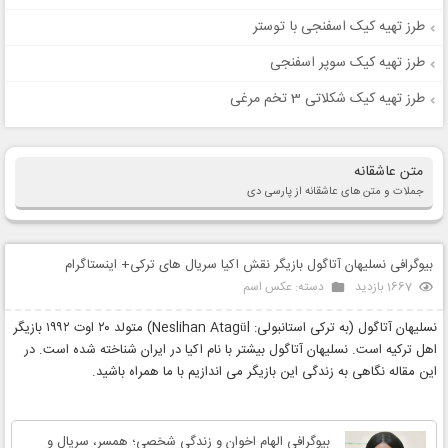
طرز تهیه کیک اسفنجی با توستر
طرز تهیه کیک سوپر اسفنجی
طرز تهیه کیک شکلاتی 3 تخم مرغی
متن عاشقانه
جملات و متن های عاشقانه از پارسی دی
بیوگرافی نسلیهان آتاگول بازیگر نقش اکیا سریال های ترکی+ اینستاگرام
1667 بازدید
دسته:
عکس اسم
نسلیهان آتاگول (به ترکی استانبولی: Neslihan Atagül) متولد ۲۰ اوت ۱۹۹۲ بازیگر
اهل ترکیه است. نسلیهان آتاگول بیشتر با نام اکیا در ایران شناخته شده است. در
این مقاله نگاهی به زندگی این بازیگر می اندازیم با ما همراه باشید.
بیوگرافی الهام اخوان و زندگی شخصی؛ همسر، سریال و