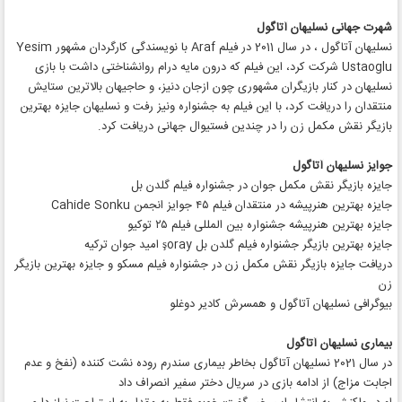
شهرت جهانی نسلیهان آتاگول
نسلیهان آتاگول ، در سال 2011 در فیلم Araf با نویسندگی کارگردان مشهور Yesim
Ustaoglu شرکت کرد، این فیلم که درون مایه درام روانشناختی داشت با بازی
نسلیهان در کنار بازیگران مشهوری چون ازجان دنیز، و حاجیهان بالاترین ستایش
منتقدان را دریافت کرد، با این فیلم به جشنواره ونیز رفت و نسلیهان جایزه بهترین
بازیگر نقش مکمل زن را در چندین فستیوال جهانی دریافت کرد.
جوایز نسلیهان آتاگول
جایزه بازیگر نقش مکمل جوان در جشنواره فیلم گلدن بل
جایزه بهترین هنرپیشه در منتقدان فیلم ۴۵ جوایز انجمن Cahide Sonku
جایزه بهترین هنرپیشه جشنواره بین المللی فیلم ۲۵ توکیو
جایزه بهترین بازیگر جشنواره فیلم گلدن بل şoray امید جوان ترکیه
دریافت جایزه بازیگر نقش مکمل زن در جشنواره فیلم مسکو و جایزه بهترین بازیگر
زن
بیوگرافی نسلیهان آتاگول و همسرش کادیر دوغلو
بیماری نسلیهان آتاگول
در سال 2021 نسلیهان آتاگول بخاطر بیماری سندرم روده نشت کننده (نفخ و عدم
اجابت مزاج) از ادامه بازی در سریال دختر سفیر انصراف داد