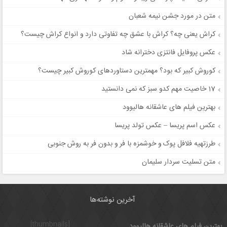
متن در مورد جشن نیمه شعبان
کراش یعنی چه؟ کراش با عشق چه تفاوتی دارد و انواع کراش چیست؟
عکس پروفایل فانتزی دخترانه شاد
کوروش کبیر که بود؟ مهمترین دستاوردهای کوروش کبیر چیست؟
17 خاصیت مهم کدو سبز که نمی دانستید
بهترین فیلم های عاشقانه هالیوود
عکس اسم پریسا – عکس تولد پریسا
طرزتهیه فلافل پوک و خوشمزه با فر و بدون فر به روش جنوبی
متن تسلیت سردار سلیمان
آخرین نوشته‌ها
[thumbnails]
بهترین فیلم های عاشقانه هالیوود