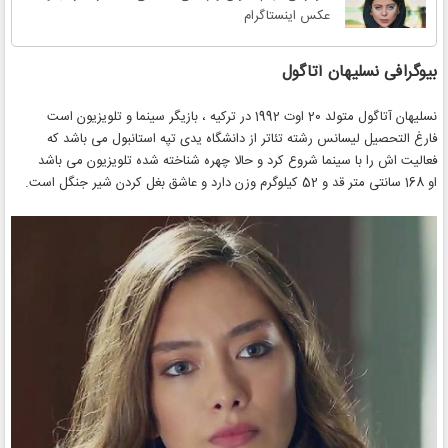
عکس اینستاگرام
بیوگرافی نسلیهان آتاگول
نسلیهان آتاگول متولد 20 اوت 1992 در ترکیه ، بازیگر سینما و تلویزیون است
فارغ التحصیل لیسانس رشته تئاتر از دانشگاه یدی تپه استانبول می باشد که
فعالیت اش را با سینما شروع کرد و حالا چهره شناخته شده تلویزیون می باشد
او 168 سانتی متر قد و 52 کیلوگرم وزن دارد و عاشق بغل کردن شیر جنگل است.