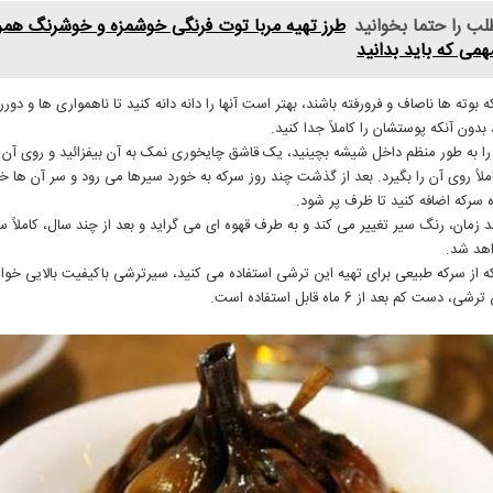
لب را حتما بخوانید
طرز تهیه مربا توت فرنگی خوشمزه و خوشرنگ همرا
می که باید بدانید
بوته ها ناصاف و فرورفته باشند، بهتر است آنها را دانه دانه كنید تا ناهمواری ها و دورر
بدون آنكه پوستشان را كاملاً جدا كنید.
را به طور منظم داخل شیشه بچینید، یک قاشق چایخوری نمک به آن بیفزائید و روی آن 
كاملاً روی آن را بگیرد. بعد از گذشت چند روز سركه به خورد سیرها می رود و سر آن ها 
ه سركه اضافه كنید تا ظرف پر شود.
 زمان، رنگ سیر تغيير می كند و به طرف قهوه ای می گراید و بعد از چند سال، كاملاً س
هد شد.
 از سركه طبیعی برای تهیه این ترشی استفاده می كنید، سیرترشی باكیفیت بالایی خوا
دست كم بعد از 6 ماه قابل استفاده است.