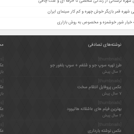
ی شهره لرستانی از زندگی شخصی تا حرفه ای و علت چاقی
ی شهره قمر بازیگر خوش چهره و کم کار سینمای ایران
ه خیار شور خوشمزه و مخصوص به روش بازاری
نوشته‌های تصادفی
مح
[thumbnails]
[thumbnails]
طرز تهیه سوپ جو و شلغم + سوپ بلغور جو
عک
2 سال پیش
بازدی
[thumbnails]
[thumbnails]
عکس پروفایل انتقام سخت
عک
7 سال پیش
بازدی
[thumbnails]
[thumbnails]
بهترین فیلم های عاشقانه هالیوود
عک
2 سال پیش
بازدی
[thumbnails]
[thumbnails]
عکس نوشته بارداری
عک