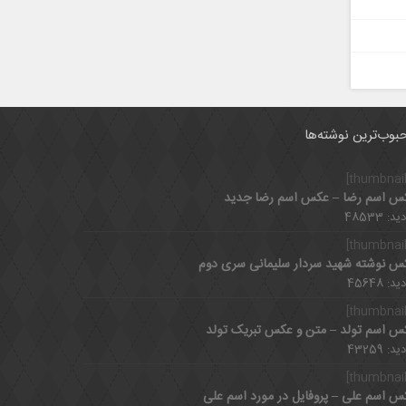
بوب‌ترین نوشته‌ها
س اسم رضا – عکس اسم رضا جدید
د: 48533
س نوشته شهید سردار سلیمانی سری دوم
د: 45648
س اسم تولد – متن و عکس تبریک تولد
د: 43259
س اسم علی – پروفایل در مورد اسم علی