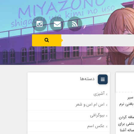
دسته‌ها
آشپزی
سیر
افتی نرم
اس ام اس و شعر
بیوگرافی
افه کردن
تلفی برای
عکس اسم
رشی فوری وجود دارد. در ادامه با 3 روش تهیه سیر ترشی فوری 40 روزه ، 6 ماهه و 7 ساله آشنا