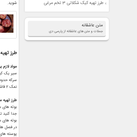
طرز تهیه کیک شکلاتی 3 تخم مرغی
شوید.
متن عاشقانه
جملات و متن های عاشقانه از پارسی دی
طرز تهیه
مواد لازم برا
سیر یک كیل
سركه حدود 
نمک 2 قاشق چایخوری
طرز تهیه س
بوته های س
جدا كنید تا
بوته های س
در فصل های
پوسته های 