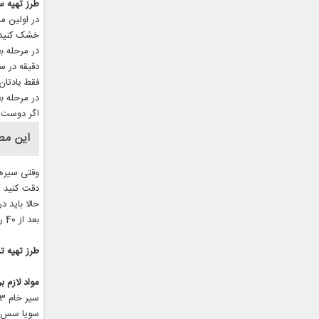
طرز تهیه 
در اولین م
خشک کنید
دقیقه در س
فقط یادتان 
در مرحله ب
اگر دوست د
این مط
وقتی سیرها
دقت کنید که
حالا باید د
بعد از 40 روز سیر ترشی شما آماده است.
طرز تهیه ترش
مواد لازم 
سیر خام 3 کیلو
سویا سس 6 قاشق غذاخور