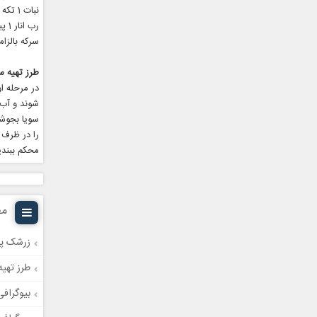
نبات 1 تکه
رب انار 1 پیمانه
سرکه بالزا
طرز تهیه س
در مرحله 
سویا بجوشا
را در ظرف 
محکم ببندید و 40 روز در جای تاریک قرار بدهید بعد از 40 روز می 
مط
زرشک پل
طرز تهیه
بیوگراف