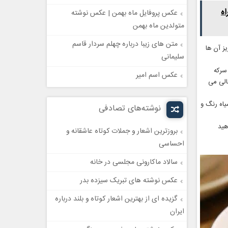
ه
عکس پروفایل ماه بهمن | عکس نوشته
متولدین ماه بهمن
متن های زیبا درباره چهلم سردار قاسم
یز آن ها
سلیمانی
سركه
عکس اسم امیر
خالی می
یاه رنگ و
نوشته‌های تصادفی
هید
بروزترین اشعار و جملات کوتاه عاشقانه و
احساسی
سالاد ماکارونی مجلسی در خانه
عکس نوشته های تبریک سیزده بدر
گزیده ای از بهترین اشعار کوتاه و بلند درباره
ایران