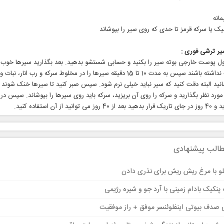
میک یا سرکه قرمز تا حدی که روی سیر را بپوشاند
یر ترشی فوری :
اول پوست خارجی بوته سیر را بکنید و حسابی شستشو بدهید. بعد بگذارید سیرها خو
شوند و آب نداشته باشند سپس به مدت 10 تا 15 دقیقه سیرها را در مخلوط سرکه و رب انار،
نید البته دقت کنید که سیر نباید خیلی نرم شود. سپس صبر کنید تا سیرها خنک شوند و
مورد نظر بگذارید و سرکه را روی آن بریزید، سرکه باید روی سیرها را بپوشاند. سپس در
توانید از آن استفاده کنید.
الب پیشنهادی
و با مرغ ریش ریش برای نذری دادن
 پنکیک بادام زمینی با آرد جو و شیره رژیمی
ی صدف بیوتی اینفلوئنسر موفق + راز موفقیت