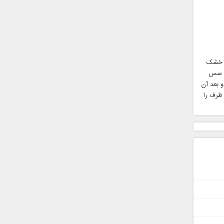
ب خشک
 نبات و سس
 بعد آن
 ظرف را