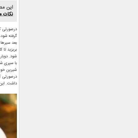
این مط
نکات مه
درصورتی که 
گرفته شود، 
بعد سیرها 
بریزید تا 
شود. دوبار
با سپری شد
شیرین خوا
درصورتی که
داشت. این ترشی، 