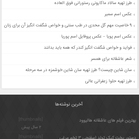
طرز تهیه سالاد ماکارونی رستورانی فوق العاده
عکس اسم سمیر
9 خاصیت مهم گل محدی در طب سنتی و خواص شگفت انگیز آن برای زنان
عکس اسم پویا – عکس پروفایل اسم پوریا
فواید و خواص شگفت انگیز کندر که همه باید بدانند
شعر عاشقانه برای همسر
سان شاین چیست؟ طرز تهیه سان شاین خوشمزه در سه مرحله
طرز تهیه حلوا زعفرانی عالی
آخرین نوشته‌ها
[thumbnails]
بهترین فیلم های عاشقانه هالیوود
2 سال پیش
[thumbnails]
دستور پخت کیک تولد اسفنجی ۳ تخم مرغی