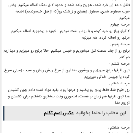
فلفل دلمه ای خرد شده، هویج رنده شده و حدود ۲ ق نمک اضافه میکنیم. وقتی
خوب مخلوط شدن، محلول زعفران و زرشک رو(که از قبل خیسوندیم) اضافه
میکنیم.
مرحله چهارم :
۲ کیلو پیاز رو خرد کرده و با روغن تفت میدیم. ادویه و زردچوبه اضافه میکنیم.
مرغها رو اضافه کرده، هم میزنیم.
مرحله پنجم :
برنج رو از چند ساعت قبل میشوریم و خیس میکنیم. حالا برنج رو میپزیم و میذاریم
دم کنه.
مرحله ششم :
توی ظرفها برنج میریزیم و روشون مقداری از مرغ ریش ریش و سیب زمینی سرخ
کرده یا چیپس خلالی میریزیم.
مرحله هفتم :
روز طبخ غذا، فقط برنج رو پختیم و مرغها رو با بقیه مواد تفت دادم چون کشیدن
غذا توی ظرفها هم زمان بر هست، اینجوری وقت بیشتری داشتیم برای کشیدن و
توزیع غذا.
این مطلب را حتما بخوانید
عکس اسم تکتم
مرحله هشتم :