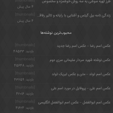
[thumbnails]
طرز تهیه سوشی به سه روش خوشمزه و مخصوص
4 سال پیش
[thumbnails]
زندگی نامه بیل گیتس و آشنایی با رایانه و تاثیر رفاقت با پل آلن
4 سال پیش
محبوب‌ترین نوشته‌ها
[thumbnails]
عکس اسم رضا – عکس اسم رضا جدید
بازدید: 48533
[thumbnails]
عکس نوشته شهید سردار سلیمانی سری دوم
بازدید: 45648
[thumbnails]
عکس اسم تولد – متن و عکس تبریک تولد
بازدید: 43259
[thumbnails]
عکس اسم علی – پروفایل در مورد اسم علی
بازدید: 42016
[thumbnails]
عکس اسم ابوالفضل – عکس اسم ابوالفضل انگلیسی
بازدید: 41624