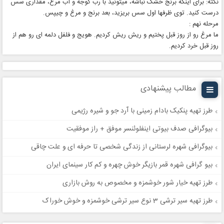
نکته: برای اینکه برنج خشک نباشه، میتونید با رب گوجه و آب مرغ، مقداری سس
درست کنید. توی ظرفها اول سس بریزید، بعد برنج و مرغ و چیپس.
مرحله نهم :
ما مرغ رو از روز قبل پختیم و ریش ریش کردیم. هویج و فلفل دلمه ای رو هم از
روز قبل خرد کردیم.
مطالب پیشنهادی
طرز تهیه پنکیک بادام زمینی با آرد جو و شیره رژیمی
بیوگرافی صدف بیوتی اینفلوئنسر موفق + راز موفقیت
بیوگرافی شهره لرستانی از زندگی شخصی تا حرفه ای و علت چاقی
بیو گرافی شهره قمر بازیگر خوش چهره و کم کار سینمای ایران
طرز تهیه خیار شور خوشمزه و مخصوص به روش بازاری
طرز تهیه سیر ترشی 3 نوع سیر ترشی خوشمزه و خوش خوراک