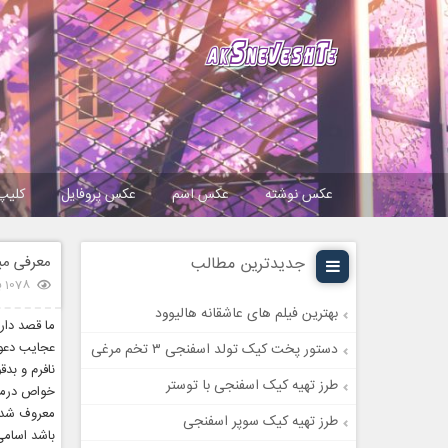
عکس نوشته
عکس اسم
عکس پروفایل
کلیپ
معرفی می
جدیدترین مطالب
1078 بازدید
بهترین فیلم های عاشقانه هالیوود
ما قصد دار
عجایب دعوت
دستور پخت کیک تولد اسفنجی ۳ تخم مرغی
نافرم و بد
طرز تهیه کیک اسفنجی با توستر
خواص درمان
معروف شده‌
طرز تهیه کیک سوپر اسفنجی
باشد اسامی 