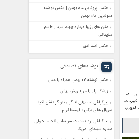
عکس پروفایل ماه بهمن | عکس نوشته
متولدین ماه بهمن
متن های زیبا درباره چهلم سردار قاسم
سلیمانی
عکس اسم امیر
نوشته‌های تصادفی
عکس نوشته 22 بهمن همراه با متن
زرشک پلو با مرغ ریش ریش
یران هم
یم است. کیوی دو
بیوگرافی نسلیهان آتاگول بازیگر نقش اکیا
است کم‌چرب
سریال های ترکی+ اینستاگرام
بیوگرافی برد پیت همسر سابق آنجلینا جولی
ستاره سینمای امریکا