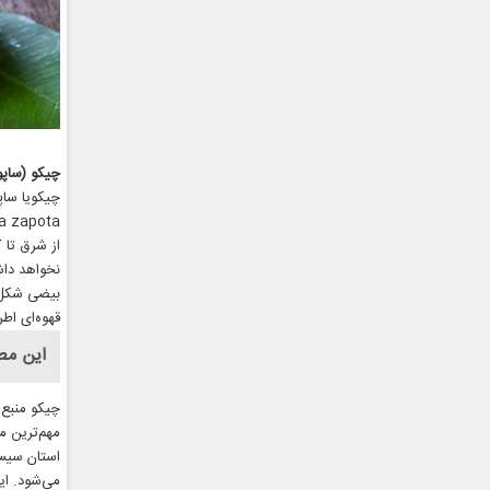
چیکو (ساپود
چیکویا ساپ
از شرق تا 
بیضی شکل م
قهوه‌ای اط
این مط
مهم‌ترین م
استان سیست
می‌شود. ای