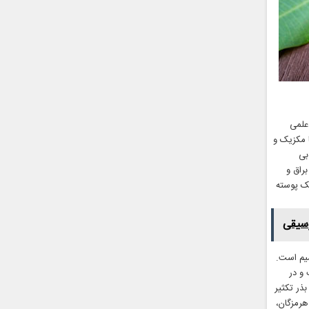
علمی
شمال تا مکزیک و
بی
ین درخت براق و
ک پوسته
وسیقی
دیم و پتاسیم است.
 و در
ذر تکثیر
رمزگان،