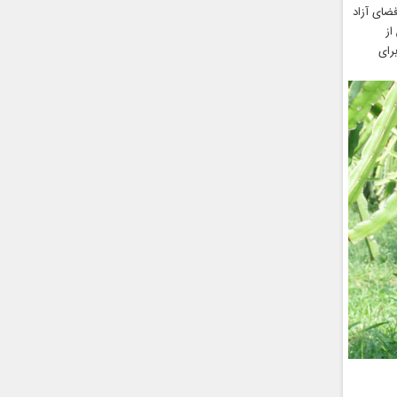
ضای آزاد
از
رای