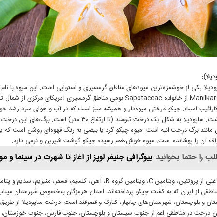
یلا):
ودیلا یکی از خوشمزه‌ترین میوه‌های مناطق گرمسیری و استوایی است. این میوه با نام 
Manilkara zapota از خانواده Sapotaceae بومی مناطق گرمسیری آمریکای مرکزی از 
کارائیب است. چیکو درختی میوه‌دار و همیشه سبز است که در آب و هوای سرد رشد خو
نخواهد داشت. ساپودیلا به شکل یک درخت تنومند (تا ارتفاع ۳۰ متر) است. برگ‌های ا
انند برگ درخت انبه است. میوه چیکو گرد یا بیضی به رنگ قهوه‌ای روشن است که ی
راف آن را پوشانده است. میوه خوش‌طعم رسیده چیکو گوشت شیرین و نرمی دارد.
لب را حتما بخوانید
بیوگرافی جنیفر لوپز از آغاز تا شهرت در سینما و م
چیکو منبع غنی از پروتئین، ویتامین C، ویتامین گروه B، آهن، کلسیم، فسفر، منیزیم، س
ناطقی از ایران که به کشت چیکو پرداخته‌اند، استان هرمزگان به‌خصوص شهرستان میناب
ان و بلوچستان، شهرستان‌های چابهار، کنارک و قصرقند است. درخت ساپودیلا از طریق ب
ن درخت در مناطقی اعم از جنوب سیستان و بلوچستان، جنوب فارس، جنوب خوزستان، ه