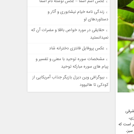
عکس اسم اسما – عکس نوشته نام اسما
زندگی نامه خیام نیشابوری و آثار و
دستاوردهای او
حقایقی در مورد خواص باقلا و مضرات آن که
نمیدانستید
عکس پروفایل فانتزی دخترانه شاد
مشخصات سوره توحید با معنی و تفسیر و
پیام های سوره مبارکه توحید
بیوگرافی وین دیزل بازیگر جذاب آمریکایی از
کودکی تا هالیوود
اسر جنوب شرقی
زی،
طر است که
سبز،