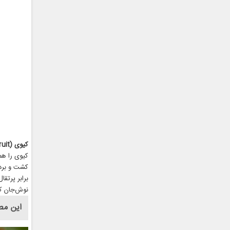
کیوی (Kiwifruit)
کیوی را هم
نوش‌جان کر
این مط