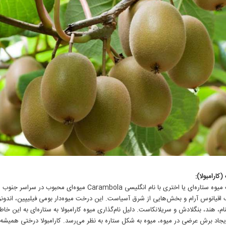
(کارامبولا):
استار فروت میوه ستاره‌ای یا اختری با نام انگلیسی Carambola میوه‌ای محبوب در سر
 اقیانوس آرام و بخش‌هایی از شرق آسیاست. این درخت میوه‌دار بومی فیلیپین، اندون
ام، هند، بنگلادش و سریلانکاست. دلیل نام‌گذاری میوه کارامبولا به ستاره‌ای به این خا
جاد برش عرضی در میوه، میوه به شکل ستاره به نظر می‌رسد. کارامبولا درختی همیشه 