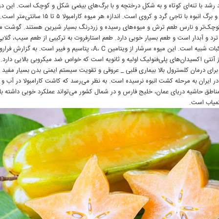
رشد با تنه‌ای کوتاه و به شکل درختچه و با برگ‌های بیضی شکل و کوچک است. این 
گ انبوه با تاجی گرد و کروی است. اندازه هر میوه کارامبولا ۵ تا ۱۵ سانتی‌متر است.
وچک‌تر و نارس طعم ترش و میوه‌های رسیده و زردرنگ بسیار شیرین هستند. گوشت م
ترد و آبدار است و طعم بسیار خوبی دارد. طعم استارفروت به ترکیبی از طعم سیب، گلابی،
خانواده مرکبات شبیه است. این میوه سرشار از ویتامین A، C، پتاسیم و فیبر است. به گ
ز آنتی اکسیدان‌های پلی‌فنولیک اولیه و ثانویه است که خواص ضد میکروبی بالایی دارد.
برای درمان کلسترول بالا بیماری قلبی _ عروقی و تقویت سیستم ایمنی بدن بسیار مفید
در ایران به مرحله کشت انبوه نرسیده است. به نظر می‌رسد که کاشت کارامبولا در آب و
اطق حاشیه دریای عمان، خلیج فارس و در شمال کشور می‌تواند عملکرد خوبی داشته با
میاب است.