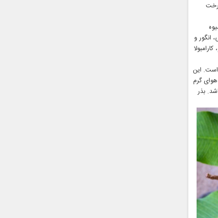
درخت
یوه
 انگور و
زارش فرارو، کارامبولا
 است. این
 هوای گرم
شد. بذر