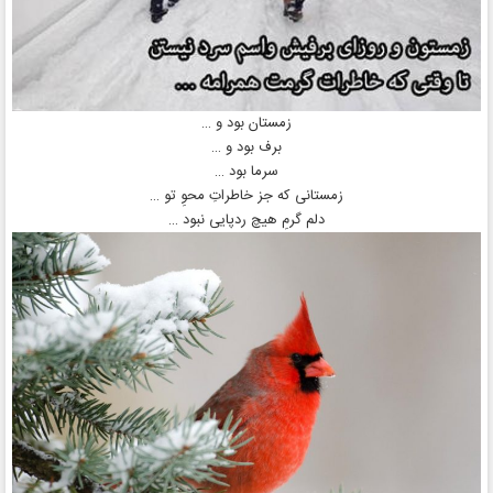
زمستان بود و …
برف بود و …
سرما بود …
زمستانی که جز خاطراتِ محوِ تو …
دلم گرمِ هیچ ردپایی‌ نبود …