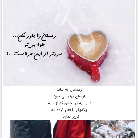
زمستان كه بيايد
اوضاع بهتر مى‌ شود
كسی به دو عاشق كه از سرما
يكديگر را بغل كرده‌ اند
كاری ندارد …