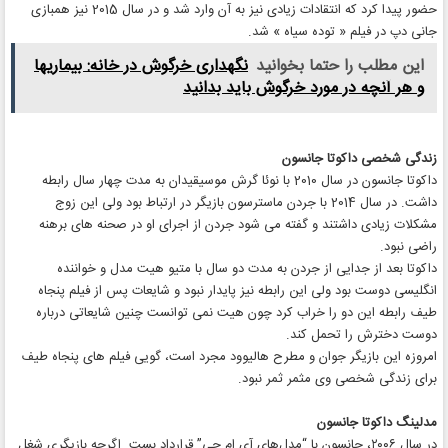
حضور پیدا کرد که انتقادات زیادی نیز به آن وارد شد و در سال 2015 نیز همبازی
جانی دپ در فیلم « توده سیاه » شد.
این مطلب را حتما بخوانید
نگهداری خرگوش در خانه: بیماریها
و هر آنچه در مورد خرگوش باید بدانید
زندگی شخصی داکوتا جانسون
داکوتا جانسون در سال 2010 با نوئا گرش موسیقیدان به مدت چهار سال رابطه
داشت. در سال 2014 با جردن ماسترسون بازیگر در ارتباط بود ولی این زوج
مشکلات زیادی داشتند و گفته می شود جردن از اجرای او در صحنه های برهنه
راضی نبود.
داکوتا بعد از جدایی از جردن به مدت دو سال با متیو هیت مدل و خواننده
انگلیسی دوست بود ولی این رابطه نیز پایدار نبود و شایعات پس از فیلم پنجاه
طیف رابطه این دو را خراب کرد چون هیت نمی توانست چنین شایعاتی درباره
دوست دخترش را تحمل کند.
امروزه این بازیگر جوان و مطرح هالیوود مجرد است، گویی فیلم های پنجاه طیف
برای زندگی شخصی وی مثمر ثمر نبود.
مدلینگ
داکوتا جانسون
در سال ۲۰۰۶، جانسون با “مدل‌های آی ام جی” قرارداد بست. اگرچه بازیگری شغل