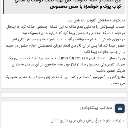
این مطلب را حتما بخوانید
طرز تهیه کتلت گوشت یا شامی
کباب پوک و خوشمزه با سس مخصوص
پدرخوانده سابقش آنتونیو باندراس بود.
حساب فیسبوکش را به دلیل عدم علاقه به این شبکه اجتماعی حذف کرد. با اینحال
در فیلم « شبکه اجتماعی » حضور پیدا کرد که درباره خالق فیسبوک بود.
در دوران کودکی در فیلم « دیوانه در آلاباما » به همراه مادر و خواهر ناتنی اش
حضور پیدا کرد اما پس از آن تا زمان اتمام دوران تحصیلش اجازه حضور در سینما
را از جانب خانواده پیدا نکرد.
وی در سال 2012 در فیلم « 21 Jump Street » حضور پیدا کرد که بازسازی یک
سریال تلویزیونی محصول سال 1987 بود. عمه جانسون در آن سریال به عنوان
بازیگر حضور داشت.
مادبزرگش را ” مورمور ” صدا می کند. این کلمه در زبان سوئدی به معنای مادربزرگ
می باشد.
مطالب پیشنهادی
زرشک پلو با مرغ ریش ریش برای نذری دادن