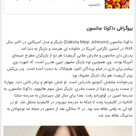
دانستید
بیوگرافی داکوتا جانسون
داکوتا جانسون (Dakota Mayi Johnson) بازیگر و مدل آمریکایی در اکتبر سال
1989 در آستین تگزاس آمریکا در خانواده ای هنرمند و بازیگر به دنیا آمد.
پدرش دان جانسون و مادرش ملانی گریفیث هر دو از بازیگران مطرح سینمای
آمریکا بودند. وی همچنین نوه بازیگر مشهور تیپی هدرن است، که شهرت وی
بیشتر برای بازی در فیلم پرندگان آلفرد هیچکاک به دست آمده است. پدر بزرگش
پیتر گریفیث هم یک بازیگر معروف بود.
پدرخوانده سابقش آنتونیو باندراس است. او شش خواهر و برادر ناتنی دارد: چهارتا
از سمت پدری و دوتا از سمت مادری. بازیگر نسل سوم هالیوود، داکوتا جانسون، به
مدرسه اسپن در کولورادو رفت. بعدا برای سال اول دبیرستان به مدرسه سانتا
کاتالینا در کالیفرنیا رفت تا اینکه به مدرسه نیورودز در کالیفرنیا منتقل شد. او در
کودکی به رقص علاقه مند بود. در ۱۲ سالگی بعد از حضور در مجله مد نوجوانان به
مدلینگ علاقه مند شد.