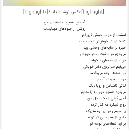
[highlight]عکس نوشته پانیذ[/highlight]
آسمان همچو صفحه دل من
روشن از جلوه‌های مهتابست
امشب از خواب خوش گریزانم
که خیال تو خوش‌تر از خوابست
خیره بر سایه‌های وحشی بید
می‌خزم در سکوت بستر خویش
باز دنبال نغمه‌ای دلخواه
می‌نهم سر بروی دفتر خویش
تن صدها ترانه می‌رقصد
در بلور ظریف آوایم
لذتی ناشناس و رؤیا رنگ
می‌دود همچو خون به رگ‌هایم
آه … گوئی ز دخمه دل من
روح شبگرد مه گذر کرده
یا نسیمی در این ره متروک
دامن از عطر یاس تر کرده
بر لبم شعله‌های بوسه تو