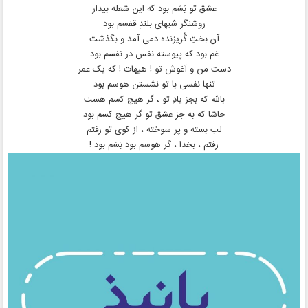
عشق تو بَسَم بود که این شعله بیدار
روشنگرِ شبهای بلندِ قفسم بود
آن بختِ گُریزنده دمی آمد و بگذشت
غم بود که پیوسته نفس در نفسم بود
دست من و آغوش تو ! هیهات ! که یک عمر
تنها نفسی با تو نشستن هوسم بود
بالله که بجز یادِ تو ، گر هیچ کسم هست
حاشا که به جز عشق تو گر هیچ کسم بود
لب بسته و پر سوخته ، از کوی تو رفتم
رفتم ، بخدا ، گر هوسم بود بَسَم بود !