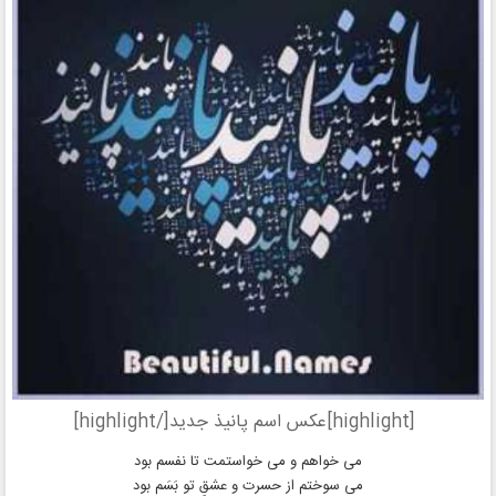
[highlight]عکس اسم پانیذ جدید[/highlight]
می خواهم و می خواستمت تا نفسم بود
می سوختم از حسرت و عشقِ تو بَسَم بود