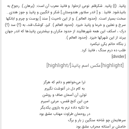
پانیذ. (اِ) پانید. شکرقلم. نوعی ازحلوا. و فانیذ معرب آن است. (برهان ). رجوع به
بانیذشود. فانیذ : و [ اندر سلابور هندوستان ] شکر و انگبین و پانیذ و جوز هندی…
سخت بسیار است. (حدود العالم ). و از این ناحیت [ سند ] پوست و چرم و ابانکها
سرخ و نعلین و خرما و پانیذ خیزد. (حدود العالم ). کیز، کوشک قند، به (؟) سد (؟)
درک ، اسکف این همه شهرهائیند از حدود مکران و بیشترین پانیذها که اندر جهان
ببرند از این شهرکها خیزد. (حدود العالم ).
ز بنگاه حاتم یکی نیکمرد
طلب ده درم سنگ ، فانیذ کرد.
[divider]
[highlight]عکس اسم پانیذ[/highlight]
ترا می‌خواهم و دانم که هرگز
به کام دل در آغوشت نگیرم
توئی آن آسمان صاف و روشن
من این کنج قفس، مرغی اسیرم
ما تکیه داده نرم به بازوی یکدیگر
در روحمان طراوت مهتاب عشق بود
سرهایمان چو شاخه سنگین ز بار و برگ
خامش بر آستانه محراب عشق بود