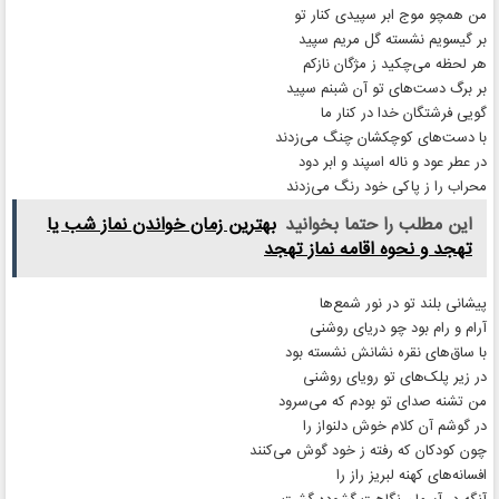
من همچو موج ابر سپیدی کنار تو
بر گیسویم نشسته گل مریم سپید
هر لحظه می‌چکید ز مژگان نازکم
بر برگ دست‌های تو آن شبنم سپید
گویی فرشتگان خدا در کنار ما
با دست‌های کوچکشان چنگ می‌زدند
در عطر عود و ناله اسپند و ابر دود
محراب را ز پاکی خود رنگ می‌زدند
این مطلب را حتما بخوانید
بهترین زمان خواندن نماز شب یا
تهجد و نحوه اقامه نماز تهجد
پیشانی بلند تو در نور شمع‌ها
آرام و رام بود چو دریای روشنی
با ساق‌های نقره نشانش نشسته بود
در زیر پلک‌های تو رویای روشنی
من تشنه صدای تو بودم که می‌سرود
در گوشم آن کلام خوش دلنواز را
چون کودکان که رفته ز خود گوش می‌کنند
افسانه‌های کهنه لبریز راز را