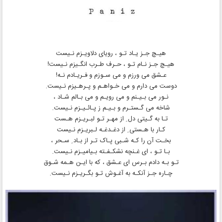
هیـچ جـز یـاد تـو ، رویای دلاویـزم نـیست
هیـچ جـز نـام تـو ، حـرف طـرب انگـیزم نـیست!
عـشق می ورزم و می سـوزم و فـریـادم نـه!
دوست می دارم و می خـواهـم و پـرهـیزم نـیست.
نـور می بـیـنم و می رویـم و می بـالم شـاد ،
شاخه می گـستـرم و بـیـم ز پـائـیـزم نـیست.
تـا به گـیتی دل ِ از مهـر تـو لبـریـزم هـست
کـار با هـستی ِ از دغـدغـه لـبریـزم نـیست
بخـت آن را کـه شـبی پـاک تـر از بـاد ِ سـحر ،
بـا تـو ، ای غـنچه نشکـفـته بـیامیـزم نـیست.
تـو بـه دادم بـرس ای عـشق ، که با ایـن هـمه شـوق
چـاره جـز آنکـه به آغـوش تـو بگـریـزم نـیست.