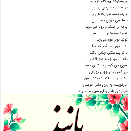
می‌شکوفد چو لاله گرم نیاز
در خیالم ستاره‌ای پر نور
می‌درخشد میان‌هاله راز
ناشناسی درون سینه من
پنجه بر چنگ و رود می‌ساید
همره نغمه‌های موزونش
گوئیا بوی عود می‌آید
آه … باور نمی‌کنم که مرا
با تو پیوستنی چنین باشد
نگه آن دو چشم شورافکن
سوی من گرم و دلنشین باشد
بی گمان زان جهان رؤیایی
زهره بر من فکنده دیده عشق
می‌نویسم به روی دفتر خویش:
«جاودان باشی، ای سپیده عشق»