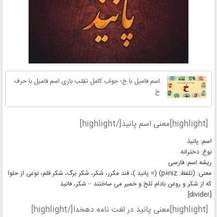
اسم فامیل با خ؛ جواب کامل تقلب بازی اسم فامیل با حرف
خ
[highlight]معنی اسم پانیذ[/highlight]
اسم: پانیذ
نوع: دخترانه
ریشه اسم: فارسی
معنی: (تلفظ: pāniz) (= پانید )، قند مکرر، شکر، شکر برگ، شکر قلم، نوعی از حلوا
که از شکر و روغن بادام تلخ و خمیر می ساختند – شکر، فانیذ
[divider]
[highlight]معنی پانیذ در لغت نامه دهخدا[/highlight]