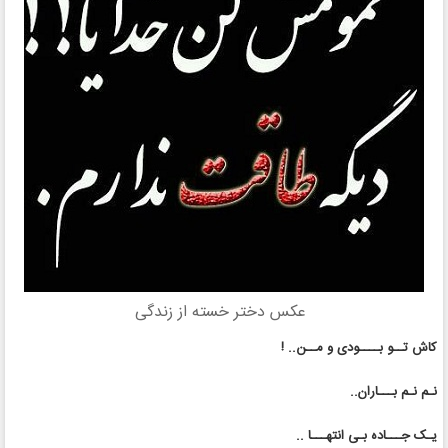
عکس دختر خسته از زندگی
کاش تــو بــــودی و مــن.. !
نـم نـم بـــاران..
یـک جـــاده بـی انتهـــا ..