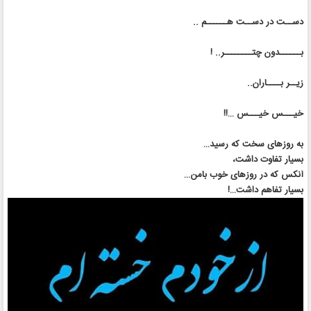
دســت در دســت هــــــم ..
بــــــدون چتــــــــر.. !
زیــر بــــاران..
خیـــس خیـــس …!!
به روزهای سخت که رسید…
بسیار تفاوت داشت،
آنکس که در روزهای خوب بامن…
بسیار تفاهم داشت…!