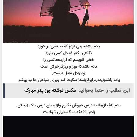
یادم باشدحرفی نزنم که به کسی بربخورد
نگاهی نکنم که دل کسی بلرزد
خطی ننویسم که آزاردهدکسی را
یادم باشدکه روز و روزگارخوش است
وتنهادل مادل نیست.
یادم باشدبایددربرابرفریادها سکوت کنم وبرای سیاهی ها نوربپاشم.
این مطلب را حتما بخوانید
عکس نوشته روز پدر مبارک
یادم باشدازچشمه،درس خروش بگیرم وازآسمان،درس پاک زیستن.
یادم باشدکه سنگ،خیلی تنهاست.