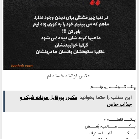
عکس نوشته
خسته ام
ﯾِـکــ ﮔـــﻮﺷــہ ےِ ﺩِﻧــــﺞ
این مطلب را حتما بخوانید
عکس پروفایل مردانه شیک و
جذاب خاص
ﯾـکــــ ﻧﻘﻄـــــہ ۰
ﯾــکـــــــ ﻋــــﺎﻟﻤـِہ ﺑُﻐــــﺾ
ﯾـــکـــــــــ ﺩُﻧﯿـــﺎ ﺣــَﺮﻑ