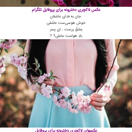
عکس لاکچری دخترونه برای پروفایل تلگرام
.جان به فدای عاشقان
خوش هوسی‌ست عاشقی
عِشقْ پرست ، ای پسر
بادِ هواست مابقی? ?
عکسهای لاکچری دخترونه برای پروفایل