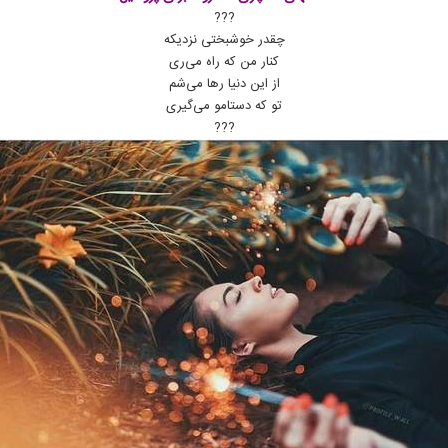
???
چقدر خوشبختی نزدیکه
کنار من که راه می‌ری
از این دنیا رها می‌شم
تو که دستامو می‌گیری
???