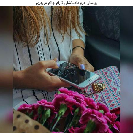
زینسان مرو دامنکشان کارام جانم می‌بری