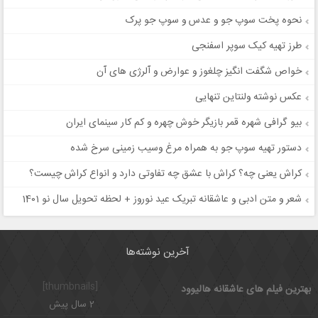
نحوه پخت سوپ جو و عدس و سوپ جو پرک
طرز تهیه کیک سوپر اسفنجی
خواص شگفت انگیز چلغوز و عوارض و آلرژی های آن
عکس نوشته ولنتاین تنهایی
بیو گرافی شهره قمر بازیگر خوش چهره و کم کار سینمای ایران
دستور تهیه سوپ جو به همراه مرغ وسیب زمینی سرخ شده
کراش یعنی چه؟ کراش با عشق چه تفاوتی دارد و انواع کراش چیست؟
شعر و متن ادبی و عاشقانه تبریک عید نوروز + لحظه تحویل سال نو 1401
آخرین نوشته‌ها
[thumbnails]
بهترین فیلم های عاشقانه هالیوود
2 سال پیش