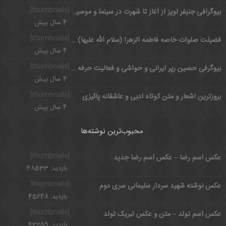
[thumbnails]
بیوگرافی جنیفر لوپز از آغاز تا شهرت در سینما و موسیقی
4 سال پیش
[thumbnails]
فضیلت صلوات خاصه فاطمه الزهرا (سلام الله علیها) با معنی
4 سال پیش
[thumbnails]
بیوگرفی حصین رپر ایرانی و حواشی و فعالیت حرفه ای
4 سال پیش
[thumbnails]
بروزترین اشعار و متن کوتاه ادبی و عاشقانه پائیزی
4 سال پیش
محبوب‌ترین نوشته‌ها
[thumbnails]
عکس اسم رضا – عکس اسم رضا جدید
بازدید: 48533
[thumbnails]
عکس نوشته شهید سردار سلیمانی سری دوم
بازدید: 45648
[thumbnails]
عکس اسم تولد – متن و عکس تبریک تولد
بازدید: 43259