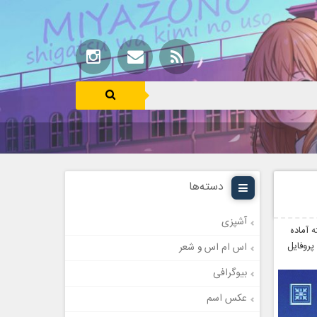
دسته‌ها
آشپزی
ه
آماده
روفایل
اس ام اس و شعر
بیوگرافی
عکس اسم