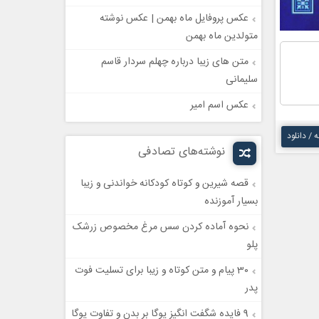
عکس پروفایل ماه بهمن | عکس نوشته
متولدین ماه بهمن
متن های زیبا درباره چهلم سردار قاسم
سلیمانی
عکس اسم امیر
ه / دانلود
نوشته‌های تصادفی
قصه شیرین و کوتاه کودکانه خواندنی و زیبا
بسیار آموزنده
نحوه آماده کردن سس مرغ مخصوص زرشک
پلو
30 پیام و متن کوتاه و زیبا برای تسلیت فوت
پدر
9 فایده شگفت انگیز یوگا بر بدن و تفاوت یوگا