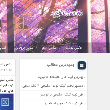
عکس نوشته
عکس اسم
عکس پروفایل
کلیپ
عکس اسم
جدیدترین مطالب
18449 بازدی
بهترین فیلم های عاشقانه هالیوود
عکس اسم م
کرده ایم ام
دستور پخت کیک تولد اسفنجی ۳ تخم مرغی
های خود اس
طرز تهیه کیک اسفنجی با توستر
طرز تهیه کیک سوپر اسفنجی