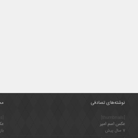
نوشته‌های تصادفی
مح
[thumbnails]
[thumbnails]
عکس اسم امیر
عک
7 سال پیش
بازدی