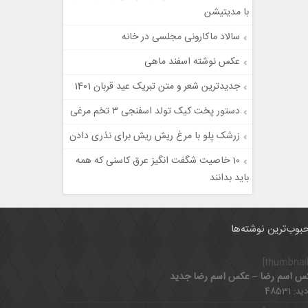
با مدیتیشن
سالاد ماکارونی مجلسی در خانه
عکس نوشته اسفند ماهی
جدیدترین شعر و متن تبریک عید قربان 1401
دستور پخت کیک تولد اسفنجی ۳ تخم مرغی
زرشک پلو با مرغ ریش ریش برای نذری دادن
10 خاصیت شگفت انگیز عرق کاسنی که همه
باید بدانند
بوب‌ترین نوشته‌ها
س اسم رضا – عکس اسم رضا جدید
د: 48531