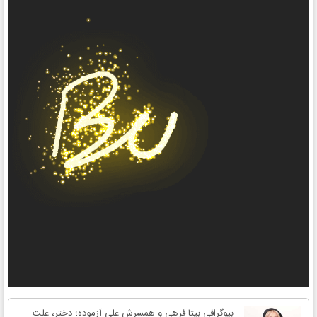
بیوگرافی بیتا فرهی و همسرش علی آزموده؛ دختر، علت