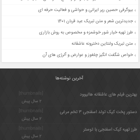
بیوگرفی حصین رپر ایرانی و حواشی و فعالیت حرفه ای
جدیدترین شعر و متن تبریک عید قربان 1401
طرز تهیه خیار شور خوشمزه و مخصوص به روش بازاری
متن تبریک ولنتاین دخترونه عاشقانه
خواص شگفت انگیز چلغوز و عوارض و آلرژی های آن
آخرین نوشته‌ها
[thumbnails]
بهترین فیلم های عاشقانه هالیوود
2 سال پیش
[thumbnails]
دستور پخت کیک تولد اسفنجی ۳ تخم مرغی
2 سال پیش
[thumbnails]
طرز تهیه کیک اسفنجی با توستر
2 سال پیش