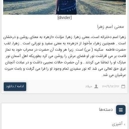
[divider]
معنی اسم زهرا
زهرا اسم دخترانه است، معنی زهرا: زهرا: مؤنث «ازهر» به معنای روشن و درخشان
است . همچنین زهراء مأخوذ از «زهره» به معنی سفید و نورانی است . زهرا، لقب
حضرت فاطمه سکینه ( س) است. زیرا هر وقت آن حضرت در محراب خود به نماز
قامت بر می افراشت نور او فضای عرش را روشن می کرد بطوریکه اهل آسمان نور
مبارک او را تماشا می کردند . و آن حضرت حالات عجیبی داشت و در عبادت آنچنان
غرق حق تعالی می شد که نور سفیدی تمام وجود او را فرا می گرفت و باعث حیرت
عرشیان می شد.
2019/12/22
میلاد
ادامه / دانلود
دسته‌ها
آشپزی