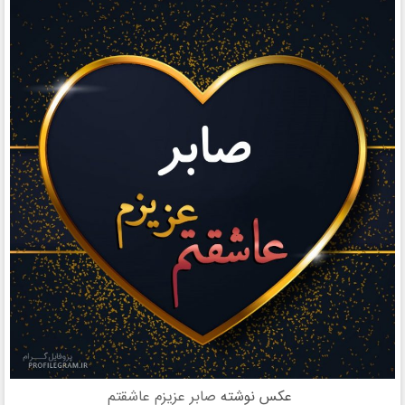
عکس نوشته
صابر عزیزم عاشقتم