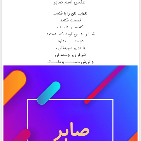
عکس اسم صابر
تنهایے تان را با ڪسے
قسمت ڪنید
ڪه سال ها بعد ،
شما را همین گونه ڪه هستید
دوستـــــ بدارد
با موے سپیدتان ،
شیـار زیر چشمتـان
و لرزش دستـــــ و دلتـــانـ