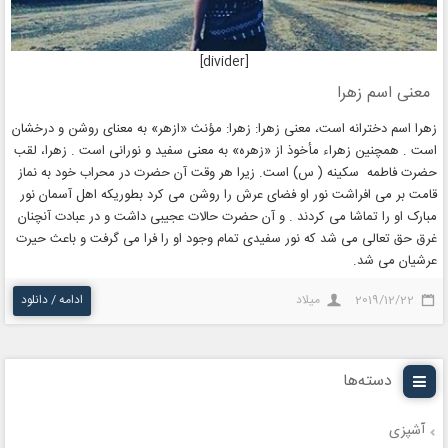
[divider]
معنی اسم زهرا
زهرا اسم دخترانه است، معنی زهرا: زهرا: مؤنث «ازهر» به معنای روشن و درخشان
است . همچنین زهراء مأخوذ از «زهره» به معنی سفید و نورانی است . زهرا، لقب
حضرت فاطمه سکینه ( س) است. زیرا هر وقت آن حضرت در محراب خود به نماز
قامت بر می افراشت نور او فضای عرش را روشن می کرد بطوریکه اهل آسمان نور
مبارک او را تماشا می کردند . و آن حضرت حالات عجیبی داشت و در عبادت آنچنان
غرق حق تعالی می شد که نور سفیدی تمام وجود او را فرا می گرفت و باعث حیرت
عرشیان می شد.
2019/12/22
میلاد
ادامه / دانلود
دسته‌ها
آشپزی