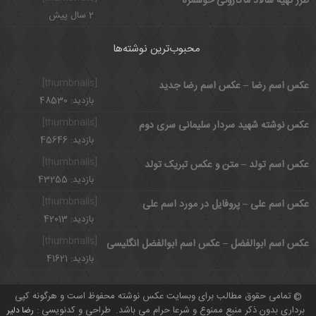
طرز تهیه سالاد ماکارونی خوشمزه
2 سال پیش
محبوب‌ترین نوشته‌ها
[thumbnails]
عکس اسم رضا – عکس اسم رضا جدید
بازدید: 48530
[thumbnails]
عکس نوشته شهید سردار سلیمانی سری دوم
بازدید: 45646
[thumbnails]
عکس اسم تولد – متن و عکس تبریک تولد
بازدید: 43255
[thumbnails]
عکس اسم علی – پروفایل در مورد اسم علی
بازدید: 42013
[thumbnails]
عکس اسم ابوالفضل – عکس اسم ابوالفضل انگلیسی
بازدید: 41621
تمامی حقوق مطالب برای وبسایت عکس نوشته محفوظ است و هرگونه کپی
©
برداری بدون ذکر منبع ممنوع و شرعا حرام می باشد.
طراحی و کدنویسی :
رضا دلیر