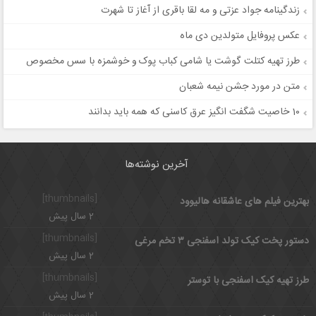
زندگینامه جواد عزتی و مه لقا باقری از آغاز تا شهرت
عکس پروفایل متولدین دی ماه
طرز تهیه کتلت گوشت یا شامی کباب پوک و خوشمزه با سس مخصوص
متن در مورد جشن نیمه شعبان
10 خاصیت شگفت انگیز عرق کاسنی که همه باید بدانند
آخرین نوشته‌ها
[thumbnails]
بهترین فیلم های عاشقانه هالیوود
2 سال پیش
[thumbnails]
دستور پخت کیک تولد اسفنجی ۳ تخم مرغی
2 سال پیش
[thumbnails]
طرز تهیه کیک اسفنجی با توستر
2 سال پیش