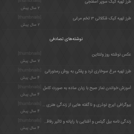
[thumbnails]
طرز تهیه کیک سوپر اسفنجی
2 سال پیش
[thumbnails]
طرز تهیه کیک شکلاتی 3 تخم مرغی
2 سال پیش
نوشته‌های تصادفی
[thumbnails]
عکس نوشته روز ولنتاین
7 سال پیش
[thumbnails]
طرز تهیه مرغ سوخاری ترد و پفکی به روش رستورانی
4 سال پیش
[thumbnails]
آموزش خواندن نماز صبح با زبان ساده به صورت کامل
4 سال پیش
[thumbnails]
بیوگرافی ایرج نوذری و ناگفته هایی از زندگی هنری و شخصی وی
4 سال پیش
[thumbnails]
زندگی نامه بیل گیتس و آشنایی با رایانه و تاثیر رفاقت با پل آلن
4 سال پیش