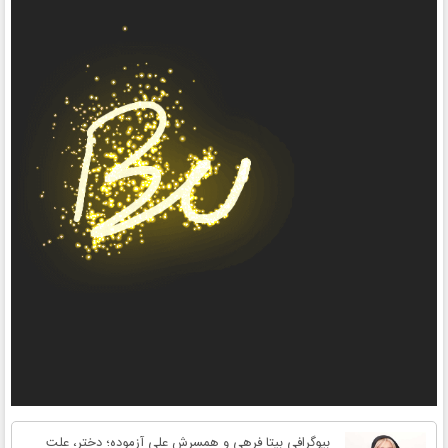
بیوگرافی بیتا فرهی و همسرش علی آزموده؛ دختر، علت