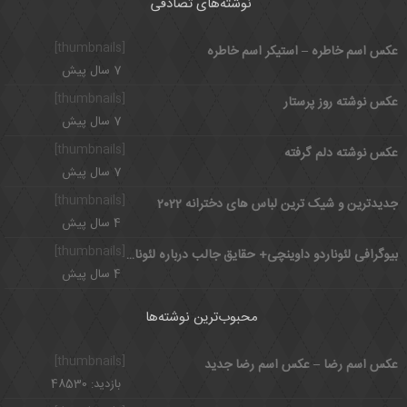
نوشته‌های تصادفی
[thumbnails]
عکس اسم خاطره – استیکر اسم خاطره
7 سال پیش
[thumbnails]
عکس نوشته روز پرستار
7 سال پیش
[thumbnails]
عکس نوشته دلم گرفته
7 سال پیش
[thumbnails]
جدیدترین و شیک ترین لباس های دخترانه 2022
4 سال پیش
[thumbnails]
بیوگرافی لئوناردو داوینچی+ حقایق جالب درباره لئوناردو داوینچی
4 سال پیش
محبوب‌ترین نوشته‌ها
[thumbnails]
عکس اسم رضا – عکس اسم رضا جدید
بازدید: 48530