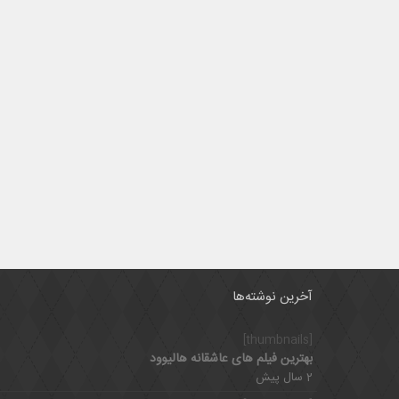
آخرین نوشته‌ها
[thumbnails]
بهترین فیلم های عاشقانه هالیوود
2 سال پیش