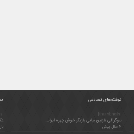
نوشته‌های تصادفی
مح
[thumbnails]
[thumbnails]
بیوگرافی نازنین بیاتی بازیگر خوش چهره ایرانی از آغاز تا شهرت
عک
4 سال پیش
بازدی