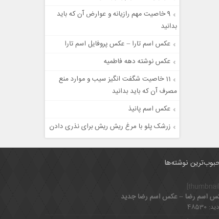
9 خاصیت مهم رازیانه و عوارض آن که باید
بدانید
عکس اسم تارا – عکس پروفایل اسم تارا
عکس نوشته دهه فاطمیه
11 خاصیت شگفت انگیز سیب و موارد منع
مصرف آن که باید بدانید
عکس اسم پانیذ
زرشک پلو با مرغ ریش ریش برای نذری دادن
بوب‌ترین نوشته‌ها
س اسم رضا – عکس اسم رضا جدید
د: 48530