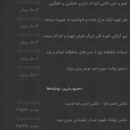
[thumbnails]
شعر و متن لالایی کودک آرام و دلنشین و آهنگین
4 سال پیش
[thumbnails]
طرز تهیه کیک مرغ ساده و خوشمزه به صورت مرحله به مرحله
4 سال پیش
[thumbnails]
بیو گرافی شهره قمر بازیگر خوش چهره و کم کار سینمای ایران
4 سال پیش
[thumbnails]
جملات عاشقانه زیبا | متن های عاشقانه کوتاه و بلند
6 سال پیش
[thumbnails]
دستور پخت سوپ جو دوسر برای نوزاد
2 سال پیش
محبوب‌ترین نوشته‌ها
[thumbnails]
عکس اسم رضا – عکس اسم رضا جدید
بازدید: 48527
[thumbnails]
عکس نوشته شهید سردار سلیمانی سری دوم
بازدید: 45645