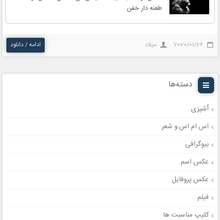
طعنه دار خفن
2020/01/26
میلاد
ادامه / دانلود
دسته‌ها
آشپزی
اس ام اس و شعر
بیوگرافی
عکس اسم
عکس پروفایل
فیلم
کلیپ مناسبت ها