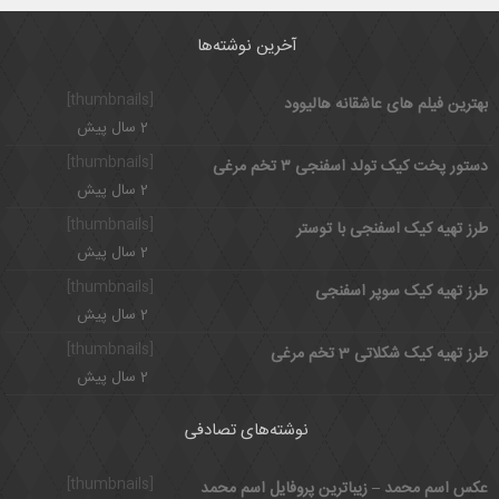
آخرین نوشته‌ها
[thumbnails]
بهترین فیلم های عاشقانه هالیوود
2 سال پیش
[thumbnails]
دستور پخت کیک تولد اسفنجی ۳ تخم مرغی
2 سال پیش
[thumbnails]
طرز تهیه کیک اسفنجی با توستر
2 سال پیش
[thumbnails]
طرز تهیه کیک سوپر اسفنجی
2 سال پیش
[thumbnails]
طرز تهیه کیک شکلاتی 3 تخم مرغی
2 سال پیش
نوشته‌های تصادفی
[thumbnails]
عکس اسم محمد – زیباترین پروفایل اسم محمد