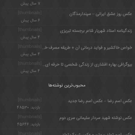
7 سال پیش
[thumbnails]
عکس روز عشق ایرانی – سپندارمذگان
6 سال پیش
[thumbnails]
زندگینامه استاد شهریار شاعر برجسته تبریزی
4 سال پیش
[thumbnails]
خواص خاکشیر و فواید درمانی آن + طریقه مصرف خاکشیر
4 سال پیش
[thumbnails]
بیوگرافی بهاره افشاری از زندگی شخصی تا حرفه ای و حواشی آن
4 سال پیش
محبوب‌ترین نوشته‌ها
[thumbnails]
عکس اسم رضا – عکس اسم رضا جدید
بازدید: 48530
[thumbnails]
عکس نوشته شهید سردار سلیمانی سری دوم
بازدید: 45646
[thumbnails]