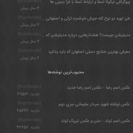
[thumbnails]
بیوگرافی نیکولا تسلا و ارتباط تسلا با فرا زمینی ها
4 سال پیش
[thumbnails]
طرز تهیه دو نوع کله جوش خوشمزه ترکی و اصفهانی به روش سنتی
4 سال پیش
[thumbnails]
مدیتیشن چیست؟ هشدارهایی درباره مدیتیشن که باید بدانید
4 سال پیش
[thumbnails]
معرفی بهترین صنایع دستی اصفهان که باید بدانید
4 سال پیش
محبوب‌ترین نوشته‌ها
[thumbnails]
عکس اسم رضا – عکس اسم رضا جدید
بازدید: 48531
[thumbnails]
عکس نوشته شهید سردار سلیمانی سری دوم
بازدید: 45646
[thumbnails]
عکس اسم تولد – متن و عکس تبریک تولد
بازدید: 43256