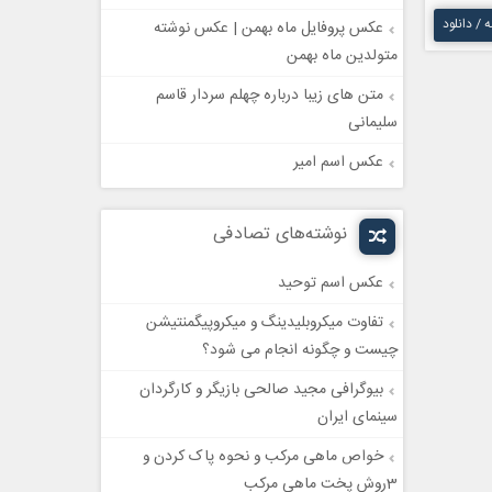
ه / دانلود
عکس پروفایل ماه بهمن | عکس نوشته
متولدین ماه بهمن
متن های زیبا درباره چهلم سردار قاسم
سلیمانی
عکس اسم امیر
نوشته‌های تصادفی
عکس اسم توحيد
تفاوت میکروبلیدینگ و میکروپیگمنتیشن
چیست و چگونه انجام می شود؟
بیوگرافی مجید صالحی بازیگر و کارگردان
سینمای ایران
خواص ماهی مرکب و نحوه پاک کردن و
3روش پخت ماهی مرکب