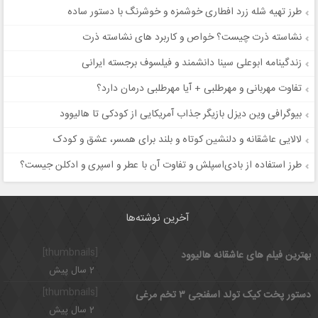
طرز تهیه شله زرد افطاری خوشمزه و خوشرنگ با دستور ساده
نشاسته ذرت چیست؟ خواص و کاربرد های نشاسته ذرت
زندگینامه ابوعلی سینا دانشمند و فیلسوف برجسته ایرانی
تفاوت مهربانی و مهرطلبی + آیا مهرطلبی درمان دارد؟
بیوگرافی وین دیزل بازیگر جذاب آمریکایی از کودکی تا هالیوود
لالایی عاشقانه و دلنشین کوتاه و بلند برای همسر، عشق و کودک
طرز استفاده از بادی‌اسپلش و تفاوت آن با عطر و اسپری و ادکلن جیست؟
آخرین نوشته‌ها
[thumbnails]
بهترین فیلم های عاشقانه هالیوود
2 سال پیش
[thumbnails]
دستور پخت کیک تولد اسفنجی ۳ تخم مرغی
2 سال پیش