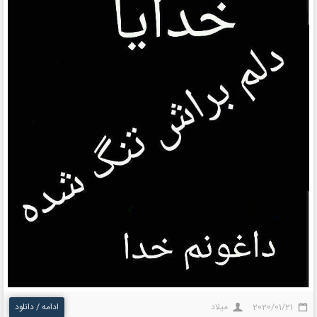
2020/01/21
میلاد
ادامه / دانلود