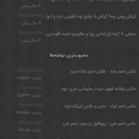
4 سال پیش
[thumbnails]
کراش یعنی چه؟ کراش با عشق چه تفاوتی دارد و انواع کراش چیست؟
4 سال پیش
[thumbnails]
معرفی 7 گیاه آپارتمانی زیبا و مقاوم و نحوه نگهداری آنها
4 سال پیش
محبوب‌ترین نوشته‌ها
[thumbnails]
عکس اسم رضا – عکس اسم رضا جدید
بازدید: 48532
[thumbnails]
عکس نوشته شهید سردار سلیمانی سری دوم
بازدید: 45647
[thumbnails]
عکس اسم تولد – متن و عکس تبریک تولد
بازدید: 43257
[thumbnails]
عکس اسم علی – پروفایل در مورد اسم علی
بازدید: 42015