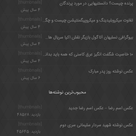
[thumbnails]
پرنده چیست؟ دانستنیهایی در مورد پرندگان
4 سال پیش
[thumbnails]
تفاوت میکروبلیدینگ و میکروپیگمنتیشن چیست و چگونه انجام می شود؟
4 سال پیش
[thumbnails]
بیوگرافی نسلیهان آتاگول بازیگر نقش اکیا سریال های ترکی+ اینستاگرام
4 سال پیش
[thumbnails]
10 خاصیت شگفت انگیز عرق کاسنی که همه باید بدانند
4 سال پیش
[thumbnails]
عکس نوشته روز پدر مبارک
6 سال پیش
محبوب‌ترین نوشته‌ها
[thumbnails]
عکس اسم رضا – عکس اسم رضا جدید
بازدید: 48528
[thumbnails]
عکس نوشته شهید سردار سلیمانی سری دوم
بازدید: 45645