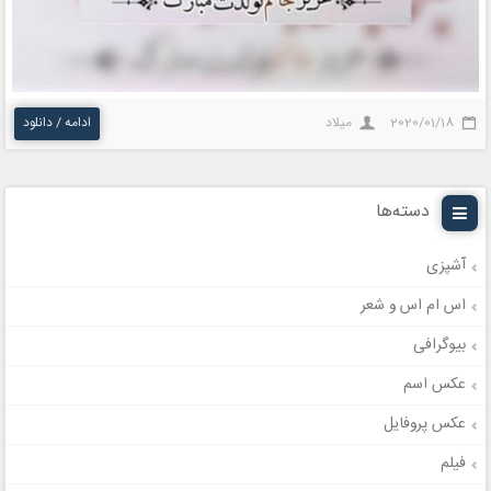
2020/01/18
میلاد
ادامه / دانلود
دسته‌ها
آشپزی
اس ام اس و شعر
بیوگرافی
عکس اسم
عکس پروفایل
فیلم