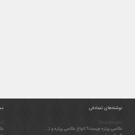
نوشته‌های تصادفی
مح
[thumbnails]
[thumbnails]
عکاسی پرتره چیست؟ انواع عکاسی پرتره و تجهیزات مورد نیاز در آن
عک