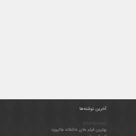
آخرین نوشته‌ها
[thumbnails]
بهترین فیلم های عاشقانه هالیوود