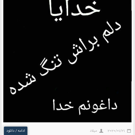
2020/01/21
میلاد
ادامه / دانلود