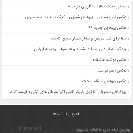
دستور پخت سالاد ماکارونی در خانه
عکس اسم شیرین – پروفایل شیرین – کیک تولد به اسم شیرین
عکس پروفایل جدید 99
دعا برای شفا مریض و بیمار بسیار سریع الاجابه
زندگینامه ابوعلی سینا دانشمند و فیلسوف برجسته ایرانی
عکس نوشته عاشقانه
عکس اسم توحيد
عکس پروفایل انتقام سخت
بیوگرافی نسلیهان آتاگول بازیگر نقش اکیا سریال های ترکی+ اینستاگرام
آخرین نوشته‌ها
[thumbnails]
بهترین فیلم های عاشقانه هالیوود