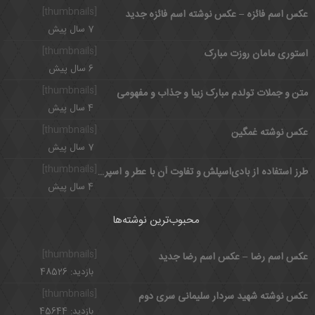
[thumbnails]
عکس اسم فائزه – عکس نوشته اسم فائزه جدید
7 سال پیش
[thumbnails]
استوری مامان روزت مبارک
6 سال پیش
[thumbnails]
متن و جملات تولدم مبارک زیبا و جذاب و مفهومی
4 سال پیش
[thumbnails]
عکس نوشته غمگین
7 سال پیش
[thumbnails]
طرز استفاده از بادی‌اسپلش و تفاوت آن با عطر و اسپری و ادکلن جیست؟
4 سال پیش
محبوب‌ترین نوشته‌ها
[thumbnails]
عکس اسم رضا – عکس اسم رضا جدید
بازدید: 48526
[thumbnails]
عکس نوشته شهید سردار سلیمانی سری دوم
بازدید: 45644