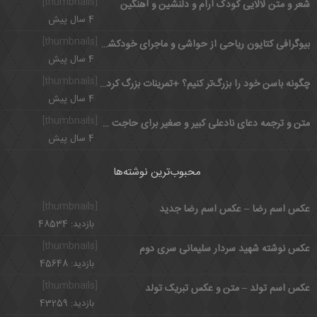
[thumbnails]
شعر و متن لالایی کودک آرام و دلنشین و آهنگین
4 سال پیش
[thumbnails]
بیوگرافی کتایون ریاحی از حواشی و ماجرای خودکشی تا زندگی حرفه ای
4 سال پیش
[thumbnails]
چگونه باسن خود را بزرگ‌تر کنیم؟ +تمرینات بزرگ کردن باسن
4 سال پیش
[thumbnails]
متن و ترجمه دعای نادعلی کبیر و صغیر برای حاجت + فضائل ختم نادعلی
4 سال پیش
محبوب‌ترین نوشته‌ها
[thumbnails]
عکس اسم رضا – عکس اسم رضا جدید
بازدید: 48534
[thumbnails]
عکس نوشته شهید سردار سلیمانی سری دوم
بازدید: 45648
[thumbnails]
عکس اسم تولد – متن و عکس تبریک تولد
بازدید: 43259