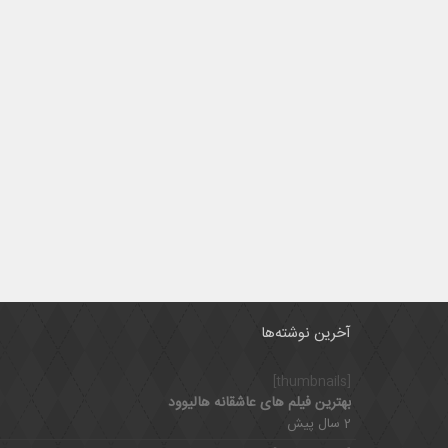
آخرین نوشته‌ها
[thumbnails]
بهترین فیلم های عاشقانه هالیوود
2 سال پیش