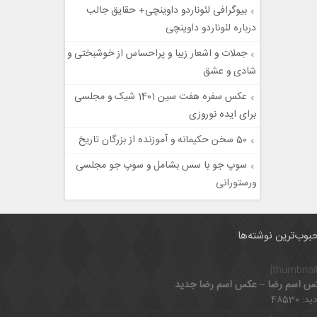
بیوگرافی لئوناردو داوینچی+ حقایق جالب
درباره لئوناردو داوینچی
جملات و اشعار زیبا و پراحساس از خوشبختی و
شادی و عشق
عکس سفره هفت سین 1401 شیک و مجلسی
برای ایده نوروزی
50 سخن حکیمانه و آموزنده از بزرگان تاریخ
سوپ جو با سس بشامل و سوپ جو مجلسی
ورستورانی
بوب‌ترین نوشته‌ها
س اسم رضا – عکس اسم رضا جدید
د: 48530