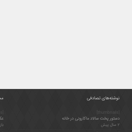
نوشته‌های تصادفی
مح
[thumbnails]
[thumbnails]
دستور پخت سالاد ماکارونی در خانه
عک
2 سال پیش
بازدی