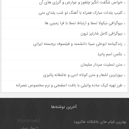
خواص شگفت انگیز چلغوز و عوارض و آلرژی های آن
کلیپ‌ یلدات مبارک همراه با آهنگ تو شب یلدای منی
بیوگرافی نیکولا تسلا و ارتباط تسلا با فرا زمینی ها
بیوگرافی کامل شارلیز ترون
زندگینامه ابوعلی سینا دانشمند و فیلسوف برجسته ایرانی
عکس اسم پانیذ
متن تسلیت سردار سلیمان
بروزترین اشعار و متن کوتاه ادبی و عاشقانه پائیزی
طرز تهیه کیک ساده وانیلی با بافت اسفنجی و نرم مخصوص عصرانه
آخرین نوشته‌ها
[thumbnails]
بهترین فیلم های عاشقانه هالیوود
2 سال پیش