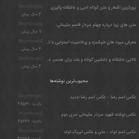
[thumbnails]
بروزترین اشعار و متن کوتاه ادبی و عاشقانه پائیزی
4 سال پیش
[thumbnails]
متن های زیبا درباره چهلم سردار قاسم سلیمانی
7 سال پیش
[thumbnails]
معرفی میوه های خوشمزه و پرخاصیت استوایی با تصویر
4 سال پیش
[thumbnails]
لالایی عاشقانه و دلنشین کوتاه و بلند برای همسر، عشق و کودک
4 سال پیش
محبوب‌ترین نوشته‌ها
[thumbnails]
عکس اسم رضا – عکس اسم رضا جدید
بازدید: 48530
[thumbnails]
عکس نوشته شهید سردار سلیمانی سری دوم
بازدید: 45646
[thumbnails]
عکس اسم تولد – متن و عکس تبریک تولد
بازدید: 43256