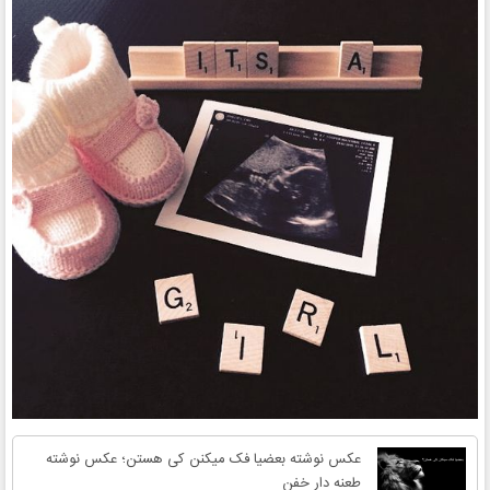
عکس نوشته بعضیا فک میکنن کی هستن؛ عکس نوشته
طعنه دار خفن