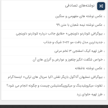
نوشته‌های تصادفی
عکس نوشته های مفهومی و سنگین
عکس نوشته نیمه شعبان با متن 99
بیوگرافی لئوناردو داوینچی+ حقایق جالب درباره لئوناردو داوینچی
جدیدترین مدل بافت مو 2022 شیک و جذاب
طرز تهیه کیک اسفنجی 3 تخم مرغی
خواص شگفت انگیز چلغوز و عوارض و آلرژی های آن
عکس نوشته عاشقانه
بیوگرافی نسلیهان آتاگول بازیگر نقش اکیا سریال های ترکی+ اینستاگرام
تفاوت میکروبلیدینگ و میکروپیگمنتیشن چیست و چگونه انجام می شود؟
طرز تهیه حلوای زرد