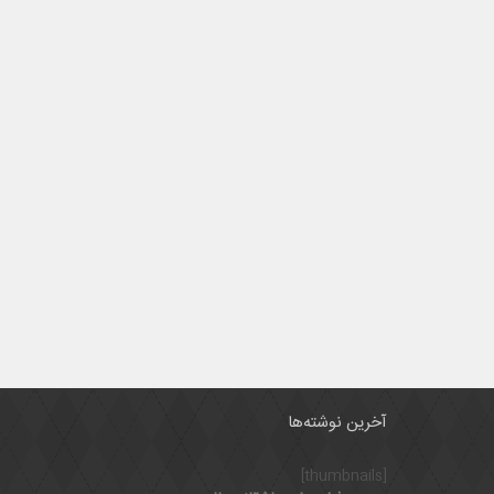
آخرین نوشته‌ها
[thumbnails]