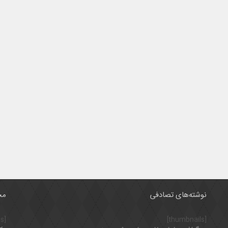
نوشته‌های تصادفی
مح
[thumbnails]
[thumbnails]