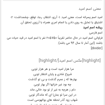
معنی اسم امید
امید اسم پسرانه است، معنی امید: 1- آرزو، انتظار، رجا، توقع، چشمداشت؛ 2-
اشتیاق یا تمایل به روی دادن یا انجام امری همراه با آرزوی تحقق آن.
ریشه اسم امید
اسم فارسی
فراوانی اسم امید در حال حاضر تقریباً 205750 نفر با اسم امید در قید حیات می
باشند (این آمار تا سال 94 می باشد).
[divider]
[highlight]عکس اسم امید[/highlight]
مرا هزار امید است و هر هزار تویی
شروع شادی و پایان انتظار تویی
بهارها که ز عمرم گذشت و بی تو گذشت
چه بود غیر خزانها اگر بهار تویی
دلم ز هرچه به غیر از تو بود خالی ماند
در این سرا تو بمان! ای که ماندگار تویی
شهاب زود گذر لحظه های بوالهوسی است