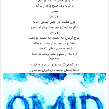
تا رنج تحمل نکنی گنج نبینی
تا شب نرود صبح پدیدار نباشد
سعدی
[divider]
چون عاقبت کار جهان نیستی است
انگار که نیستی چو هستی خوش باش
[divider]
چرخ گردون چه بخندد چه نخندد تو بخند
مشکلی گر سر راه تو ببندد تو بخند
غصه ها فانی و باقی تو بخند
گر دلت از ستم و غصه برنجد تو بخند
[divider]
دور گردون گر دو روزی بر مراد ما نرفت
دائما یکسان نباشد حال دوران غم مخور