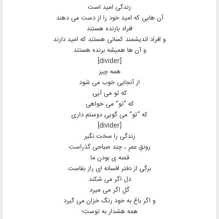
زندگی امید است
آن هایی که امید خود را از دست می دهند
افراد بازنده هستند
و افراد اندیشمند کسانی هستند که امید دارند
و آن ها همیشه برنده هستند
[divider]
همه چیز
از آنجایی خوب می شود
که تو می آیی
که “تو” می خواهی
که “تو” می گویی دوستم داری
[divider]
زندگی را ﺳﺨﺖ ﻧﮕﯿﺮ
ﺭﻭﻧﻖِ ﻋﻤﺮِ ، ﭼﻨﺪ ﺻﺒﺎﺣﯽ ﮔﺬﺭﺍﺳﺖ
ﻗﺼﻪ ﯼ ﺑﻮﺩﻥ ﻣﺎ
ﺑﺮﮔﯽ ﺍﺯ ﺩﻓﺘﺮ ﺍﻓﺴﺎﻧﻪ ﺍﯼ ﺭﺍﺯ ﺑﻘﺎﺳﺖ
ﺩﻝ ﺍﮔﺮ ﻣﯽ ﺷﮑﻨﺪ
ﮔﻞ ﺍﮔﺮ ﻣﯽ ﻣﯿﺮﺩ
ﻭ ﺍﮔﺮ ﺑﺎﻍ ﺑﻪ ﺧﻮﺩ ﺭﻧﮓ ﺧﺰﺍﻥ می گیرد
ﻫﻤﻪ ﻫﺸﺪﺍﺭ ﺑﻪ ﺗﻮﺳﺖ؛