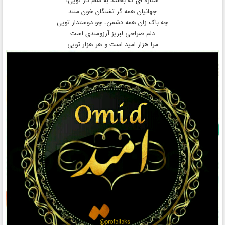
ستاره ای که بخندد به شام تار تویی!
جهانیان همه گر تشنگان خون منند
چه باک زان همه دشمن، چو دوستدار تویی
دلم صراحی لبریز آرزومندی است
مرا هزار امید است و هر هزار تویی