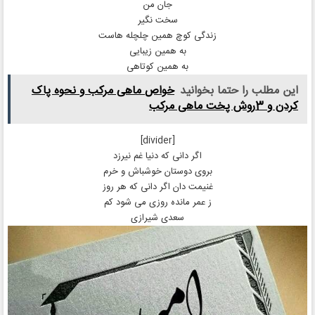
ﺟﺎﻥ ﻣﻦ
ﺳﺨﺖ ﻧﮕﯿﺮ
ﺯﻧﺪﮔﯽ ﮐﻮﭺ ﻫﻤﯿﻦ ﭼﻠﭽﻠﻪ ﻫﺎﺳﺖ
ﺑﻪ ﻫﻤﯿﻦ ﺯﯾﺒﺎﯾﯽ
ﺑﻪ ﻫﻤﯿﻦ ﮐﻮﺗﺎﻫﯽ
این مطلب را حتما بخوانید
خواص ماهی مرکب و نحوه پاک
کردن و 3روش پخت ماهی مرکب
[divider]
اگر دانی که دنیا غم نیرزد
بروی دوستان خوشباش و خرم
غنیمت دان اگر دانی که هر روز
ز عمر مانده روزی می شود کم
سعدی شیرازی