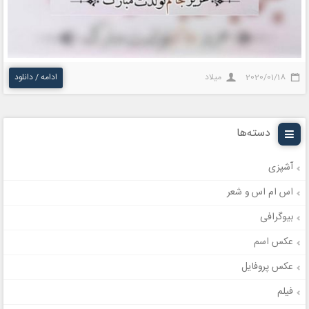
2020/01/18
میلاد
ادامه / دانلود
دسته‌ها
آشپزی
اس ام اس و شعر
بیوگرافی
عکس اسم
عکس پروفایل
فیلم