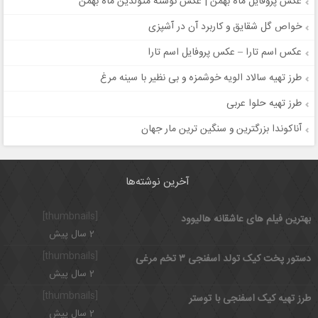
عکس پروفایل ماه بهمن | عکس نوشته متولدین ماه بهمن
خواص گل شقایق و کاربرد آن در آشپزی
عکس اسم تارا – عکس پروفایل اسم تارا
طرز تهیه سالاد الویه خوشمزه و بی نظیر با سینه مرغ
طرز تهیه حلوا عربی
آناکوندا بزرگترین و سنگین ترین مار جهان
آخرین نوشته‌ها
[thumbnails]
بهترین فیلم های عاشقانه هالیوود
2 سال پیش
[thumbnails]
دستور پخت کیک تولد اسفنجی ۳ تخم مرغی
2 سال پیش
[thumbnails]
طرز تهیه کیک اسفنجی با توستر
2 سال پیش