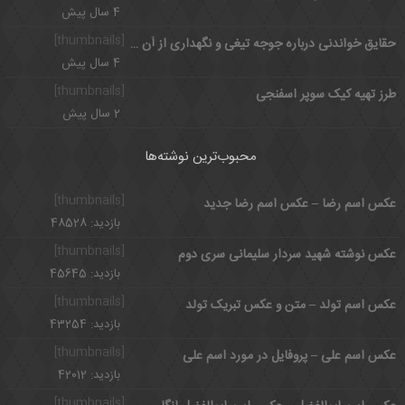
4 سال پیش
[thumbnails]
حقایق خواندنی درباره جوجه تیغی و نگهداری از آن در خانه
4 سال پیش
[thumbnails]
طرز تهیه کیک سوپر اسفنجی
2 سال پیش
محبوب‌ترین نوشته‌ها
[thumbnails]
عکس اسم رضا – عکس اسم رضا جدید
بازدید: 48528
[thumbnails]
عکس نوشته شهید سردار سلیمانی سری دوم
بازدید: 45645
[thumbnails]
عکس اسم تولد – متن و عکس تبریک تولد
بازدید: 43254
[thumbnails]
عکس اسم علی – پروفایل در مورد اسم علی
بازدید: 42012
[thumbnails]