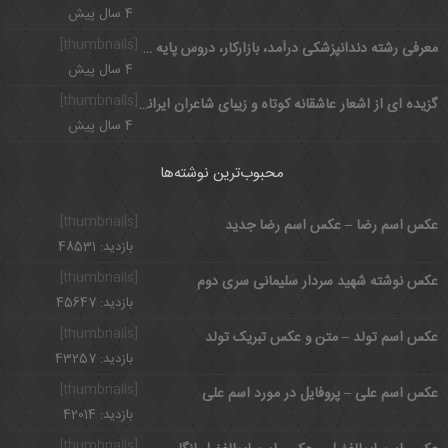
4 سال پیش
[thumbnails]
معرفی رشته دندانپزشکی درآمد، بازارکار، دروس پایه و اختصاصی
4 سال پیش
[thumbnails]
گزیده ای از اشعار عاشقانه کوتاه و زیبای شاعران ایرانی
4 سال پیش
محبوب‌ترین نوشته‌ها
[thumbnails]
عکس اسم رضا – عکس اسم رضا جدید
بازدید: 48531
[thumbnails]
عکس نوشته شهید سردار سلیمانی سری دوم
بازدید: 45647
[thumbnails]
عکس اسم تولد – متن و عکس تبریک تولد
بازدید: 43257
[thumbnails]
عکس اسم علی – پروفایل در مورد اسم علی
بازدید: 42014
[thumbnails]