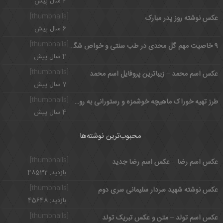
2 سال پیش
[thumbnails]
عکس نوشته روز پدر مبارک
6 سال پیش
[thumbnails]
9 خاصیت مهم گل محدی در طب سنتی و خواص شگفت انگیز آن برای زنان
4 سال پیش
[thumbnails]
عکس اسم محمد – زیباترین پروفایل اسم محمد
7 سال پیش
[thumbnails]
طرز تهیه خوراک ماهیچه خوشمزه و رستورانی به روش حرفه ای
4 سال پیش
محبوب‌ترین نوشته‌ها
[thumbnails]
عکس اسم رضا – عکس اسم رضا جدید
بازدید: 48532
[thumbnails]
عکس نوشته شهید سردار سلیمانی سری دوم
بازدید: 45648
[thumbnails]
عکس اسم تولد – متن و عکس تبریک تولد