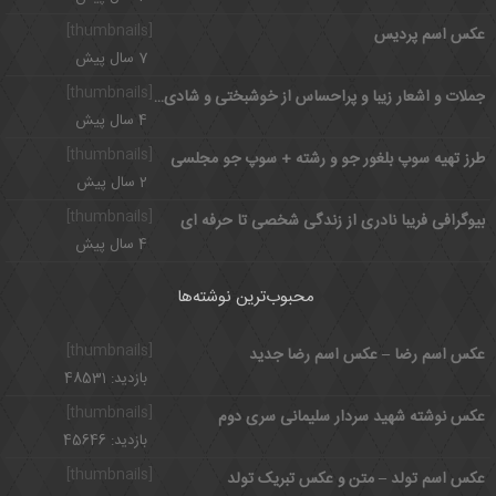
[thumbnails]
عکس اسم پردیس
7 سال پیش
[thumbnails]
جملات و اشعار زیبا و پراحساس از خوشبختی و شادی و عشق
4 سال پیش
[thumbnails]
طرز تهیه سوپ بلغور جو و رشته + سوپ جو مجلسی
2 سال پیش
[thumbnails]
بیوگرافی فریبا نادری از زندگی شخصی تا حرفه ای
4 سال پیش
محبوب‌ترین نوشته‌ها
[thumbnails]
عکس اسم رضا – عکس اسم رضا جدید
بازدید: 48531
[thumbnails]
عکس نوشته شهید سردار سلیمانی سری دوم
بازدید: 45646
[thumbnails]
عکس اسم تولد – متن و عکس تبریک تولد