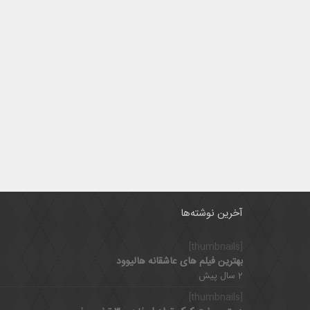
آخرین نوشته‌ها
[thumbnails]
بهترین فیلم های عاشقانه هالیوود
2 سال پیش
[thumbnails]