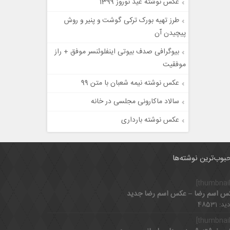
عکس نوشته عید نوروز 1399
طرز تهیه بورک ترکی گوشت و پنیر و روش
پیچیدن آن
بیوگرافی صدف بیوتی اینفلوئنسر موفق + راز
موفقیت
عکس نوشته نیمه شعبان با متن 99
سالاد ماکارونی مجلسی در خانه
عکس نوشته بارداری
بوب‌ترین نوشته‌ها
س اسم رضا – عکس اسم رضا جدید
د: 48531