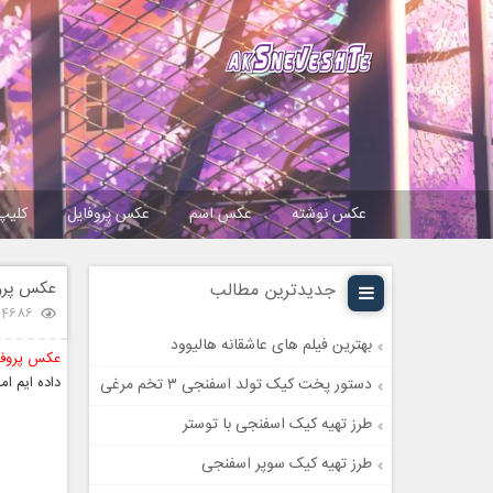
عکس نوشته
عکس اسم
عکس پروفایل
کلیپ
عکس پروف
جدیدترین مطالب
34686 بازد
بهترین فیلم های عاشقانه هالیوود
عکس پروفا
داده ایم ا
دستور پخت کیک تولد اسفنجی ۳ تخم مرغی
طرز تهیه کیک اسفنجی با توستر
طرز تهیه کیک سوپر اسفنجی