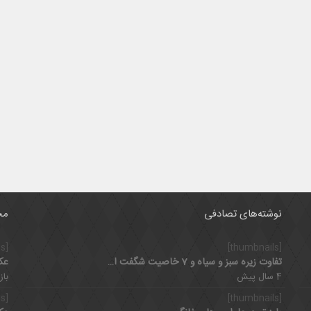
نوشته‌های تصادفی
مح
[thumbnails]
[thumbnails]
تفاوت زیره سبز و سیاه و 7 خاصیت شگفت انگیز زیره
عک
4 سال پیش
بازدی
[thumbnails]
[thumbnails]