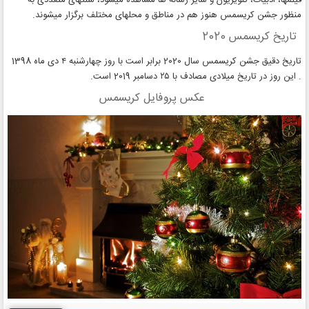
فیلمها، ادبیات، تلویزیون و سایر رسانه ها مشاهده میشود، سنتهای متعددی به
منظور جشن کریسمس هنوز هم در مناطق و محلهای مختلف برگزار میشوند.
تاریخ کریسمس 2020
تاریخ دقیق جشن کریسمس سال 2020 برابر است با روز چهارشنبه ۴ دی ماه 1398
. این روز در تاریخ میلادی مصادف با ۲۵ دسامبر 2019 است.
عکس پروفایل کریسمس