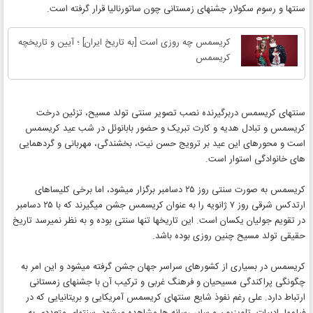
سنتها و رسوم سکولار جشنهای زمستانی چون ساتورنالیا قرار گرفته است.
کریسمس چه روزی است [به تاریخ ایران] ؛ آیین و تاریخچه
کریسمس
سنتهای کریسمس دربرگیرنده نصب تصویر سنتی تولد مسیح، تزئین درخت
کریسمس و تبادل هدیه و کارت تبریک و حضور بابانوئل در شب عید کریسمس
است و محورهای این عید بر ترویج حسن نیت، بخشندگی، مهربانی و گردهمایی
های خانوادگی استوار است.
کریسمس به صورت سنتی روز ۲۵ دسامبر برگزار میشود، اما برخی کلیساهای
ارتدکس شرقی روز ۷ ژانویه را به عنوان کریسمس جشن میگیرند که با ۲۵ دسامبر
در تقویم جولیان یکسان است. این تاریخها تنها سنتی بوده و به نظر نمیرسد تاریخ
حقیقی تولد مسیح چنین روزی بوده باشد.
کریسمس در بسیاری از کشورهای سراسر جهان جشن گرفته میشود و این امر به
چگونگی پراکندگی مسیحیان و فرهنگ غربی و ترکیب آن با جشنهای زمستانی
ارتباط دارد. علی رغم نفوذ شایع سنتهای کریسمس آمریکایی و بریتانیایی که در