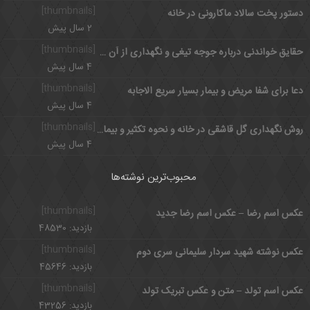
[thumbnails]
دستور پخت سالاد ماکارونی در خانه
2 سال پیش
[thumbnails]
حقایق خواندنی درباره جوجه تیغی و نگهداری از آن در خانه
4 سال پیش
[thumbnails]
دعا برای شفا مریض و بیمار بسیار سریع الاجابه
4 سال پیش
[thumbnails]
روش نگهداری گل قاشقی در خانه و نحوه تکثیر و بیماری گل قاشقی
4 سال پیش
محبوب‌ترین نوشته‌ها
[thumbnails]
عکس اسم رضا – عکس اسم رضا جدید
بازدید: 48530
[thumbnails]
عکس نوشته شهید سردار سلیمانی سری دوم
بازدید: 45646
[thumbnails]
عکس اسم تولد – متن و عکس تبریک تولد
بازدید: 43256