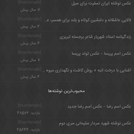
[thumbnails]
عکس نوشته ایران تسلیت برای سیل
7 سال پیش
[thumbnails]
لالایی عاشقانه و دلنشین کوتاه و بلند برای همسر، عشق و کودک
4 سال پیش
[thumbnails]
زندگینامه استاد شهریار شاعر برجسته تبریزی
4 سال پیش
[thumbnails]
عکس اسم پریسا – عکس تولد پریسا
7 سال پیش
[thumbnails]
آشنایی با درخت انبه + روش کاشت و نگهداری میوه انبه
4 سال پیش
محبوب‌ترین نوشته‌ها
[thumbnails]
عکس اسم رضا – عکس اسم رضا جدید
بازدید: 48526
[thumbnails]
عکس نوشته شهید سردار سلیمانی سری دوم
بازدید: 45644