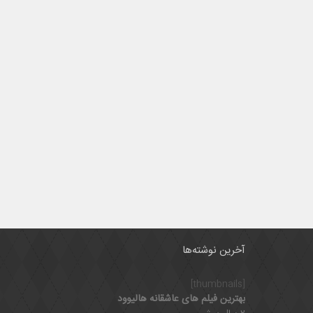
آخرین نوشته‌ها
[thumbnails]
بهترین فیلم های عاشقانه هالیوود