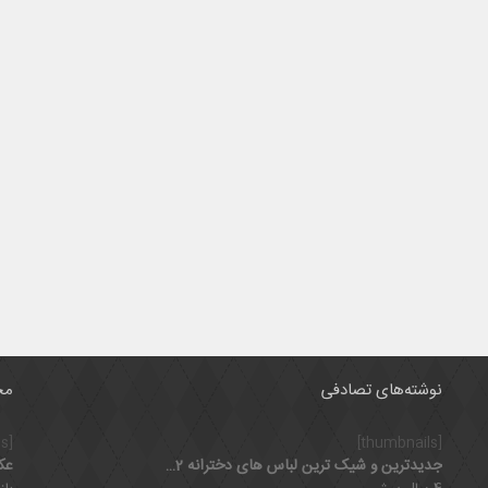
نوشته‌های تصادفی
مح
[thumbnails]
[thumbnails]
جدیدترین و شیک ترین لباس های دخترانه 2022
عک