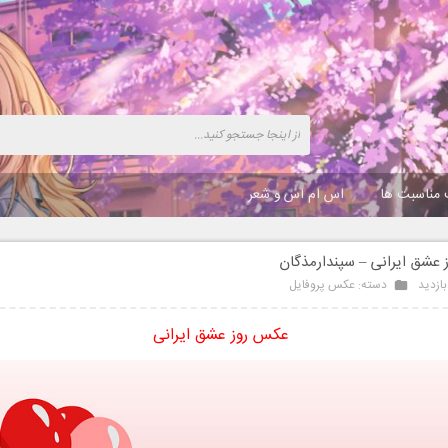
 مناسبت ها
اس ام اس و شعر
عشق ایرانی – سپندارمذگان
دسته:
عکس پروفایل
عکس روز عشق ایرانی