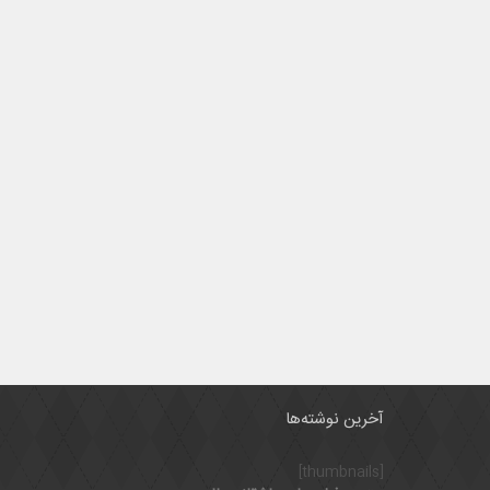
آخرین نوشته‌ها
[thumbnails]