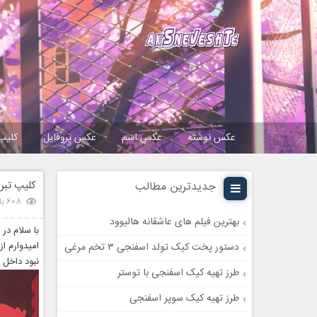
عکس نوشته
عکس اسم
عکس پروفایل
کلیپ
کلیپ تبری
جدیدترین مطالب
608 بازدید
بهترین فیلم های عاشقانه هالیوود
با سلام در
امیدوارم ا
دستور پخت کیک تولد اسفنجی ۳ تخم مرغی
نبود داخل 
طرز تهیه کیک اسفنجی با توستر
طرز تهیه کیک سوپر اسفنجی