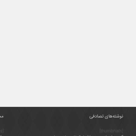
نوشته‌های تصادفی
مح
[thumbnails]
[thumbnails]