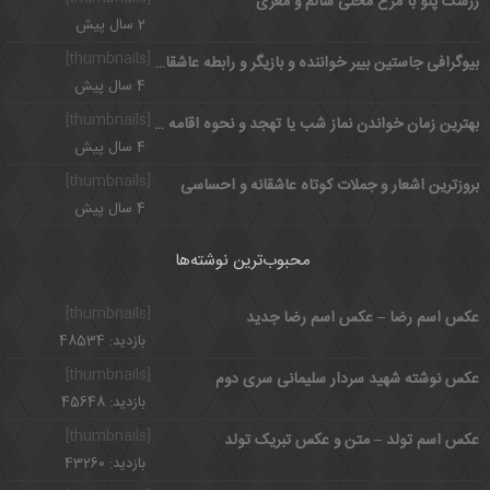
زرشک پلو با مرغ محلی سالم و مغری
2 سال پیش
[thumbnails]
بیوگرافی جاستین بیبر خواننده و بازیگر و رابطه عاشقانه با سلنا گومز
4 سال پیش
[thumbnails]
بهترین زمان خواندن نماز شب یا تهجد و نحوه اقامه نماز تهجد
4 سال پیش
[thumbnails]
بروزترین اشعار و جملات کوتاه عاشقانه و احساسی
4 سال پیش
محبوب‌ترین نوشته‌ها
[thumbnails]
عکس اسم رضا – عکس اسم رضا جدید
بازدید: 48534
[thumbnails]
عکس نوشته شهید سردار سلیمانی سری دوم
بازدید: 45648
[thumbnails]
عکس اسم تولد – متن و عکس تبریک تولد
بازدید: 43260